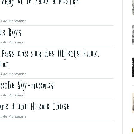
 Vray et le Faux a Nostre
is de Montaigne
es Roys
is de Montaigne
Passions sur des Objects Faux,
ent
is de Montaigne
esche Soy-mesmes
is de Montaigne
ons d’une Mesme Chose
is de Montaigne