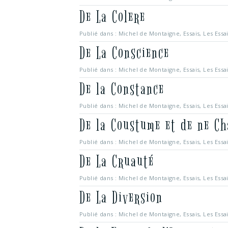
De La Colere
Publié dans :
Michel de Montaigne
,
Essais
,
Les Essa
De La Conscience
Publié dans :
Michel de Montaigne
,
Essais
,
Les Essa
De la Constance
Publié dans :
Michel de Montaigne
,
Essais
,
Les Essa
De la Coustume et de ne Ch
Publié dans :
Michel de Montaigne
,
Essais
,
Les Essa
De La Cruauté
Publié dans :
Michel de Montaigne
,
Essais
,
Les Essa
De La Diversion
Publié dans :
Michel de Montaigne
,
Essais
,
Les Essa