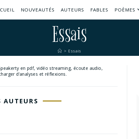
CUEIL
NOUVEAUTÉS
AUTEURS
FABLES
POÈMES
Essais
>
Essais
Speakerty en pdf, vidéo streaming, écoute audio,
écharger d’analyses et réflexions.
S AUTEURS