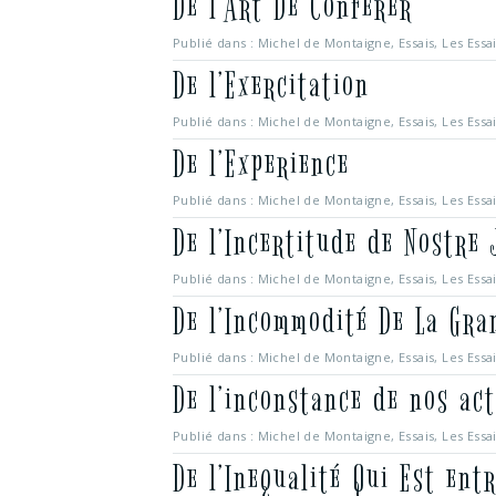
De l’Art De Conférer
Publié dans :
Michel de Montaigne
,
Essais
,
Les Essa
De l’Exercitation
Publié dans :
Michel de Montaigne
,
Essais
,
Les Essa
De l’Experience
Publié dans :
Michel de Montaigne
,
Essais
,
Les Essa
De l’Incertitude de Nostre
Publié dans :
Michel de Montaigne
,
Essais
,
Les Essa
De l’Incommodité De La Gra
Publié dans :
Michel de Montaigne
,
Essais
,
Les Essa
De l’inconstance de nos ac
Publié dans :
Michel de Montaigne
,
Essais
,
Les Essa
De l’Inequalité Qui Est ent