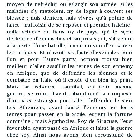
moyen de refréchir ou eslargir son armée, si les
maladies s’y mettoient, ny de loger à couvert ses
blessez ; nuls deniers, nuls vivres qu’à pointe de
lance ; nul loisir de se reposer et prendre haleine ;
nulle science de lieux ny de pays, qui le sçeut
deffendre d’embusches et surprises ; et, s’il venoit
à la perte d’une bataille, aucun moyen d’en sauver
les reliques. Et n’avoit pas faute d’exemples pour
l’un et pour l’autre party. Scipion trouva bien
meilleur d’aller assaillir les terres de son ennemy
en Afrique, que de defendre les siennes et le
combatre en Italie où il estoit, d’où bien luy print.
Mais, au rebours, Hannibal, en cette mesme
guerre, se ruina d’avoir abandonné la conqueste
d’un pays estranger pour aller deffendre le sien.
Les Atheniens, ayant laissé l’ennemy en leurs
terres pour passer en la Sicile, eurent la fortune
contraire ; mais Agathocles, Roy de Siracuse, l’eust
favorable, ayant passé en Afrique et laissé la guerre
chez soy. Ainsi nous avons bien accoustumé de