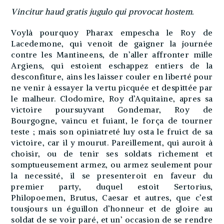
Vincitur haud gratis jugulo qui provocat hostem.
Voylà pourquoy Pharax empescha le Roy de
Lacedemone, qui venoit de gaigner la journée
contre les Mantineens, de n’aller affronter mille
Argiens, qui estoient eschappez entiers de la
desconfiture, ains les laisser couler en liberté pour
ne venir à essayer la vertu picquée et despittée par
le malheur. Clodomire, Roy d’Aquitaine, apres sa
victoire poursuyvant Gondemar, Roy de
Bourgogne, vaincu et fuiant, le força de tourner
teste ; mais son opiniatreté luy osta le fruict de sa
victoire, car il y mourut. Pareillement, qui auroit à
choisir, ou de tenir ses soldats richement et
somptueusement armez, ou armez seulement pour
la necessité, il se presenteroit en faveur du
premier party, duquel estoit Sertorius,
Philopoemen, Brutus, Caesar et autres, que c’est
tousjours un éguillon d’honneur et de gloire au
soldat de se voir paré, et un’ occasion de se rendre