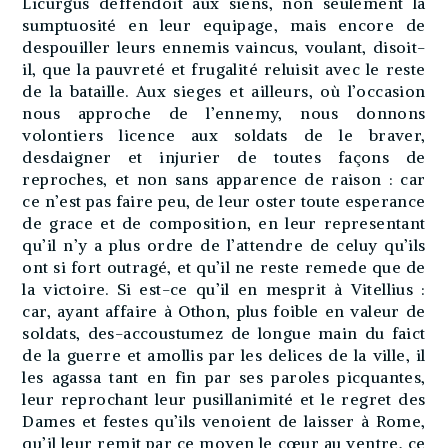
Licurgus deffendoit aux siens, non seulement la
sumptuosité en leur equipage, mais encore de
despouiller leurs ennemis vaincus, voulant, disoit-
il, que la pauvreté et frugalité reluisit avec le reste
de la bataille. Aux sieges et ailleurs, où l’occasion
nous approche de l’ennemy, nous donnons
volontiers licence aux soldats de le braver,
desdaigner et injurier de toutes façons de
reproches, et non sans apparence de raison : car
ce n’est pas faire peu, de leur oster toute esperance
de grace et de composition, en leur representant
qu’il n’y a plus ordre de l’attendre de celuy qu’ils
ont si fort outragé, et qu’il ne reste remede que de
la victoire. Si est-ce qu’il en mesprit à Vitellius :
car, ayant affaire à Othon, plus foible en valeur de
soldats, des-accoustumez de longue main du faict
de la guerre et amollis par les delices de la ville, il
les agassa tant en fin par ses paroles picquantes,
leur reprochant leur pusillanimité et le regret des
Dames et festes qu’ils venoient de laisser à Rome,
qu’il leur remit par ce moyen le cœur au ventre, ce