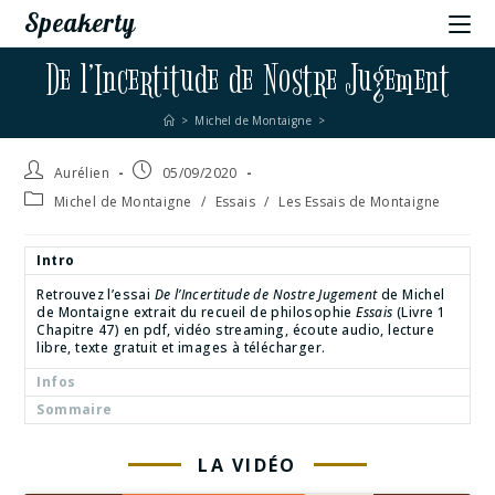
Speakerty
De l’Incertitude de Nostre Jugement
>
Michel de Montaigne
>
Aurélien
05/09/2020
Michel de Montaigne
/
Essais
/
Les Essais de Montaigne
Intro
Retrouvez l’essai
De l’Incertitude de Nostre Jugement
de Michel
de Montaigne extrait du recueil de philosophie
Essais
(Livre 1
Chapitre 47) en pdf, vidéo streaming, écoute audio, lecture
libre, texte gratuit et images à télécharger.
Infos
Sommaire
LA VIDÉO