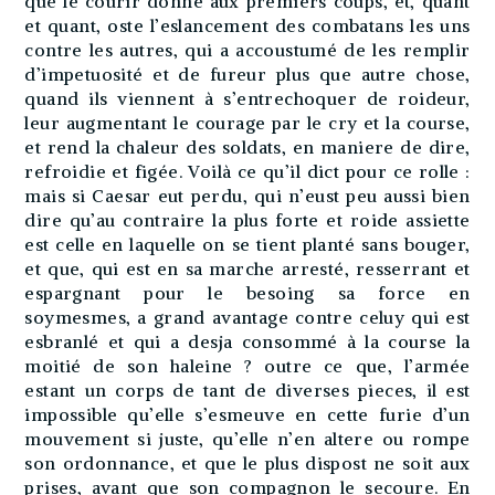
que le courir donne aux premiers coups, et, quant
et quant, oste l’eslancement des combatans les uns
contre les autres, qui a accoustumé de les remplir
d’impetuosité et de fureur plus que autre chose,
quand ils viennent à s’entrechoquer de roideur,
leur augmentant le courage par le cry et la course,
et rend la chaleur des soldats, en maniere de dire,
refroidie et figée. Voilà ce qu’il dict pour ce rolle :
mais si Caesar eut perdu, qui n’eust peu aussi bien
dire qu’au contraire la plus forte et roide assiette
est celle en laquelle on se tient planté sans bouger,
et que, qui est en sa marche arresté, resserrant et
espargnant pour le besoing sa force en
soymesmes, a grand avantage contre celuy qui est
esbranlé et qui a desja consommé à la course la
moitié de son haleine ? outre ce que, l’armée
estant un corps de tant de diverses pieces, il est
impossible qu’elle s’esmeuve en cette furie d’un
mouvement si juste, qu’elle n’en altere ou rompe
son ordonnance, et que le plus dispost ne soit aux
prises, avant que son compagnon le secoure. En