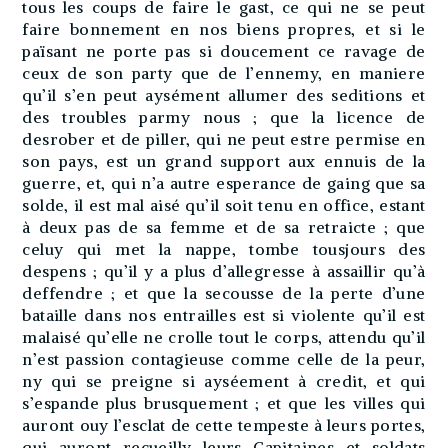
tous les coups de faire le gast, ce qui ne se peut
faire bonnement en nos biens propres, et si le
païsant ne porte pas si doucement ce ravage de
ceux de son party que de l’ennemy, en maniere
qu’il s’en peut aysément allumer des seditions et
des troubles parmy nous ; que la licence de
desrober et de piller, qui ne peut estre permise en
son pays, est un grand support aux ennuis de la
guerre, et, qui n’a autre esperance de gaing que sa
solde, il est mal aisé qu’il soit tenu en office, estant
à deux pas de sa femme et de sa retraicte ; que
celuy qui met la nappe, tombe tousjours des
despens ; qu’il y a plus d’allegresse à assaillir qu’à
deffendre ; et que la secousse de la perte d’une
bataille dans nos entrailles est si violente qu’il est
malaisé qu’elle ne crolle tout le corps, attendu qu’il
n’est passion contagieuse comme celle de la peur,
ny qui se preigne si ayséement à credit, et qui
s’espande plus brusquement ; et que les villes qui
auront ouy l’esclat de cette tempeste à leurs portes,
qui auront recueilly leurs Capitaines et soldats