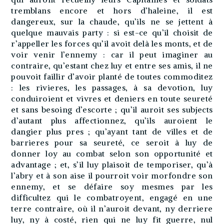
tremblans encore et hors d’haleine, il est
dangereux, sur la chaude, qu’ils ne se jettent à
quelque mauvais party : si est-ce qu’il choisit de
r’appeller les forces qu’il avoit delà les monts, et de
voir venir l’ennemy : car il peut imaginer au
contraire, qu’estant chez luy et entre ses amis, il ne
pouvoit faillir d’avoir planté de toutes commoditez
: les rivieres, les passages, à sa devotion, luy
conduiroient et vivres et deniers en toute seureté
et sans besoing d’escorte ; qu’il auroit ses subjects
d’autant plus affectionnez, qu’ils auroient le
dangier plus pres ; qu’ayant tant de villes et de
barrieres pour sa seureté, ce seroit à luy de
donner loy au combat selon son opportunité et
advantage ; et, s’il luy plaisoit de temporiser, qu’à
l’abry et à son aise il pourroit voir morfondre son
ennemy, et se défaire soy mesmes par les
difficultez qui le combatroyent, engagé en une
terre contraire, où il n’auroit devant, ny derriere
luy, ny à costé, rien qui ne luy fit guerre, nul