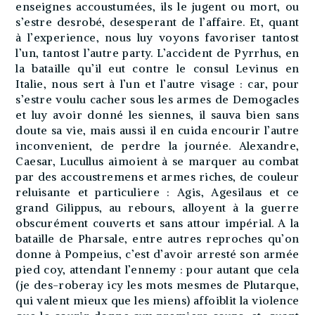
enseignes accoustumées, ils le jugent ou mort, ou
s’estre desrobé, desesperant de l’affaire. Et, quant
à l’experience, nous luy voyons favoriser tantost
l’un, tantost l’autre party. L’accident de Pyrrhus, en
la bataille qu’il eut contre le consul Levinus en
Italie, nous sert à l’un et l’autre visage : car, pour
s’estre voulu cacher sous les armes de Demogacles
et luy avoir donné les siennes, il sauva bien sans
doute sa vie, mais aussi il en cuida encourir l’autre
inconvenient, de perdre la journée. Alexandre,
Caesar, Lucullus aimoient à se marquer au combat
par des accoustremens et armes riches, de couleur
reluisante et particuliere : Agis, Agesilaus et ce
grand Gilippus, au rebours, alloyent à la guerre
obscurément couverts et sans attour impérial. A la
bataille de Pharsale, entre autres reproches qu’on
donne à Pompeius, c’est d’avoir arresté son armée
pied coy, attendant l’ennemy : pour autant que cela
(je des-roberay icy les mots mesmes de Plutarque,
qui valent mieux que les miens) affoiblit la violence