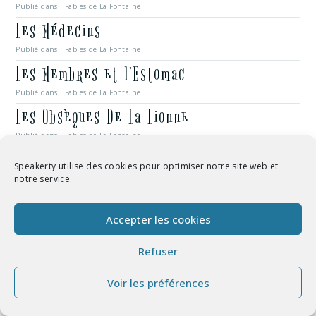
Publié dans :
Fables de La Fontaine
Les Médecins
Publié dans :
Fables de La Fontaine
Les Membres et l’Estomac
Publié dans :
Fables de La Fontaine
Les Obsèques De La Lionne
Publié dans :
Fables de La Fontaine
Les Oreilles du Lièvre
Speakerty utilise des cookies pour optimiser notre site web et
notre service.
Publié dans :
Fables de La Fontaine
Les Poissons et Le Berger Qui Joue De La
Accepter les cookies
Flûte
Publié dans :
Fables de La Fontaine
Refuser
Les Poissons et Le Cormoran
Voir les préférences
Publié dans :
Fables de La Fontaine
Les Voleurs et L’Âne