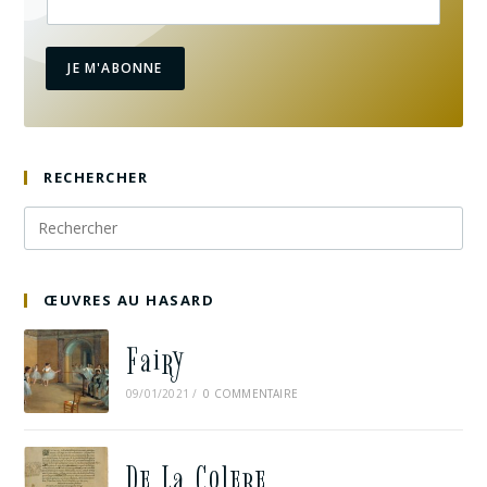
JE M'ABONNE
RECHERCHER
ŒUVRES AU HASARD
Fairy
09/01/2021
/
0 COMMENTAIRE
De La Colere