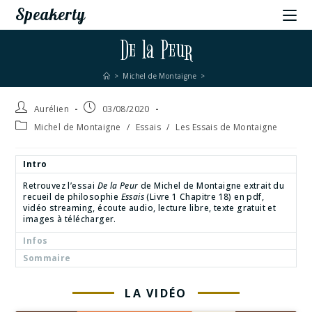
Speakerty
De la Peur
>
Michel de Montaigne
>
Aurélien
03/08/2020
Michel de Montaigne
/
Essais
/
Les Essais de Montaigne
Intro
Retrouvez l’essai
De la Peur
de Michel de Montaigne extrait du
recueil de philosophie
Essais
(Livre 1 Chapitre 18) en pdf,
vidéo streaming, écoute audio, lecture libre, texte gratuit et
images à télécharger.
Infos
Sommaire
LA VIDÉO