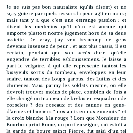
Je ne suis pas bon naturaliste (qu’ils disent) et ne
sçay guiere par quels ressors la peur agit en nous ;
mais tant y a que c’est une estrange passion : et
disent les medecins qu’il n’en est aucune qui
emporte plustost nostre jugement hors de sa deue
assiette. De vray, j’ay veu beaucoup de gens
devenus insensez de peur : et aux plus rassis, il est
certain, pendant que son accés dure, qu’elle
engendre de terribles esblouissemens. Je laisse à
part le vulgaire, à qui elle represente tantost les
bisayeulx sortis du tombeau, enveloppez en leur
suaire, tantost des Loups-garous, des Lutins et des
chimeres. Mais, parmy les soldats mesme, où elle
devroit trouver moins de place, combien de fois a
elle changé un troupeau de brebis en esquadron de
corselets ? des roseaux et des cannes en gens-
d’armes et lanciers ? nos amis en nos ennemis ? et
la croix blanche à la rouge ? Lors que Monsieur de
Bourbon print Rome, un port’enseigne, qui estoit à
la garde du bourg sainct Pierre, fut saisi d’un tel