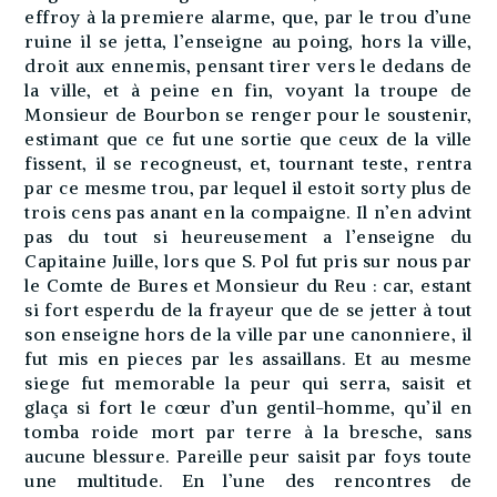
effroy à la premiere alarme, que, par le trou d’une
ruine il se jetta, l’enseigne au poing, hors la ville,
droit aux ennemis, pensant tirer vers le dedans de
la ville, et à peine en fin, voyant la troupe de
Monsieur de Bourbon se renger pour le soustenir,
estimant que ce fut une sortie que ceux de la ville
fissent, il se recogneust, et, tournant teste, rentra
par ce mesme trou, par lequel il estoit sorty plus de
trois cens pas anant en la compaigne. Il n’en advint
pas du tout si heureusement a l’enseigne du
Capitaine Juille, lors que S. Pol fut pris sur nous par
le Comte de Bures et Monsieur du Reu : car, estant
si fort esperdu de la frayeur que de se jetter à tout
son enseigne hors de la ville par une canonniere, il
fut mis en pieces par les assaillans. Et au mesme
siege fut memorable la peur qui serra, saisit et
glaça si fort le cœur d’un gentil-homme, qu’il en
tomba roide mort par terre à la bresche, sans
aucune blessure. Pareille peur saisit par foys toute
une multitude. En l’une des rencontres de