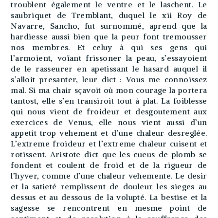
troublent également le ventre et le laschent. Le
saubriquet de Tremblant, duquel le xii Roy de
Navarre, Sancho, fut surnommé, aprend que la
hardiesse aussi bien que la peur font tremousser
nos membres. Et celuy à qui ses gens qui
l’armoient, voïant frissoner la peau, s’essayoient
de le rasseurer en apetissant le hasard auquel il
s’alloit presanter, leur dict : Vous me connoissez
mal. Si ma chair sçavoit où mon courage la portera
tantost, elle s’en transiroit tout à plat. La foiblesse
qui nous vient de froideur et desgoutement aux
exercices de Venus, elle nous vient aussi d’un
appetit trop vehement et d’une chaleur desreglée.
L’extreme froideur et l’extreme chaleur cuisent et
rotissent. Aristote dict que les cueus de plomb se
fondent et coulent de froid et de la rigueur de
l’hyver, comme d’une chaleur vehemente. Le desir
et la satieté remplissent de douleur les sieges au
dessus et au dessous de la volupté. La bestise et la
sagesse se rencontrent en mesme point de