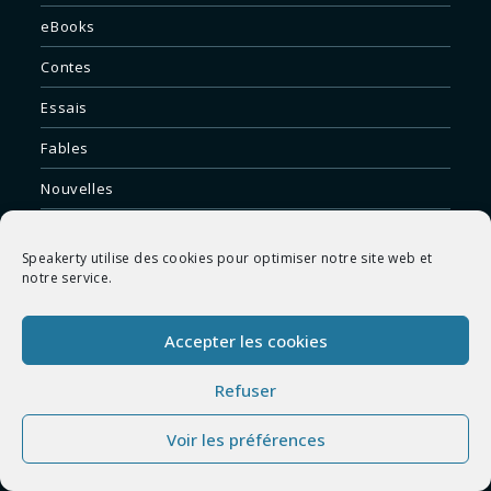
eBooks
Contes
Essais
Fables
Nouvelles
Poèmes
Speakerty utilise des cookies pour optimiser notre site web et
Romans
notre service.
Théâtre
Accepter les cookies
VOS AUTEURS PRÉFÉRÉS
Refuser
Charles Baudelaire
Voir les préférences
VOS RECUEILS PRÉFÉRÉS