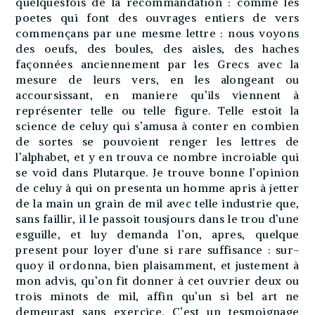
quelquesfois de la recommandation : comme les
poetes qui font des ouvrages entiers de vers
commençans par une mesme lettre : nous voyons
des oeufs, des boules, des aisles, des haches
façonnées anciennement par les Grecs avec la
mesure de leurs vers, en les alongeant ou
accoursissant, en maniere qu’ils viennent à
représenter telle ou telle figure. Telle estoit la
science de celuy qui s’amusa à conter en combien
de sortes se pouvoient renger les lettres de
l’alphabet, et y en trouva ce nombre incroiable qui
se void dans Plutarque. Je trouve bonne l’opinion
de celuy à qui on presenta un homme apris à jetter
de la main un grain de mil avec telle industrie que,
sans faillir, il le passoit tousjours dans le trou d’une
esguille, et luy demanda l’on, apres, quelque
present pour loyer d’une si rare suffisance : sur-
quoy il ordonna, bien plaisamment, et justement à
mon advis, qu’on fit donner à cet ouvrier deux ou
trois minots de mil, affin qu’un si bel art ne
demeurast sans exercice. C’est un tesmoignage