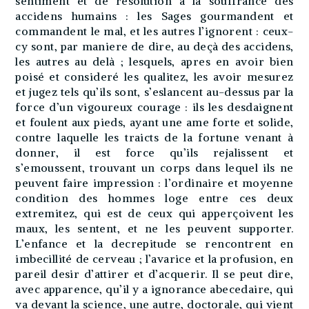
sentiment et de resolution à la souffrance des
accidens humains : les Sages gourmandent et
commandent le mal, et les autres l’ignorent : ceux-
cy sont, par maniere de dire, au deçà des accidens,
les autres au delà ; lesquels, apres en avoir bien
poisé et consideré les qualitez, les avoir mesurez
et jugez tels qu’ils sont, s’eslancent au-dessus par la
force d’un vigoureux courage : ils les desdaignent
et foulent aux pieds, ayant une ame forte et solide,
contre laquelle les traicts de la fortune venant à
donner, il est force qu’ils rejalissent et
s’emoussent, trouvant un corps dans lequel ils ne
peuvent faire impression : l’ordinaire et moyenne
condition des hommes loge entre ces deux
extremitez, qui est de ceux qui apperçoivent les
maux, les sentent, et ne les peuvent supporter.
L’enfance et la decrepitude se rencontrent en
imbecillité de cerveau ; l’avarice et la profusion, en
pareil desir d’attirer et d’acquerir. Il se peut dire,
avec apparence, qu’il y a ignorance abecedaire, qui
va devant la science, une autre, doctorale, qui vient