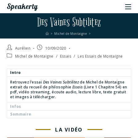
Speakerty
Des Vaines Subtilitez
>
Michel de Montaigne
>
Aurélien
10/09/2020
Michel de Montaigne
/
Essais
/
Les Essais de Montaigne
Intro
Retrouvez l’essai
Des Vaines Subtilitez
de Michel de Montaigne
extrait du recueil de philosophie
Essais
(Livre 1 Chapitre 54) en
pdf, vidéo streaming, écoute audio, lecture libre, texte gratuit
et images à télécharger.
Infos
Sommaire
LA VIDÉO