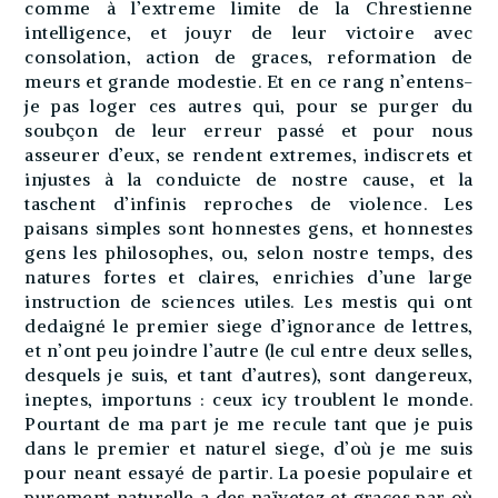
comme à l’extreme limite de la Chrestienne
intelligence, et jouyr de leur victoire avec
consolation, action de graces, reformation de
meurs et grande modestie. Et en ce rang n’entens-
je pas loger ces autres qui, pour se purger du
soubçon de leur erreur passé et pour nous
asseurer d’eux, se rendent extremes, indiscrets et
injustes à la conduicte de nostre cause, et la
taschent d’infinis reproches de violence. Les
paisans simples sont honnestes gens, et honnestes
gens les philosophes, ou, selon nostre temps, des
natures fortes et claires, enrichies d’une large
instruction de sciences utiles. Les mestis qui ont
dedaigné le premier siege d’ignorance de lettres,
et n’ont peu joindre l’autre (le cul entre deux selles,
desquels je suis, et tant d’autres), sont dangereux,
ineptes, importuns : ceux icy troublent le monde.
Pourtant de ma part je me recule tant que je puis
dans le premier et naturel siege, d’où je me suis
pour neant essayé de partir. La poesie populaire et
purement naturelle a des naïvetez et graces par où