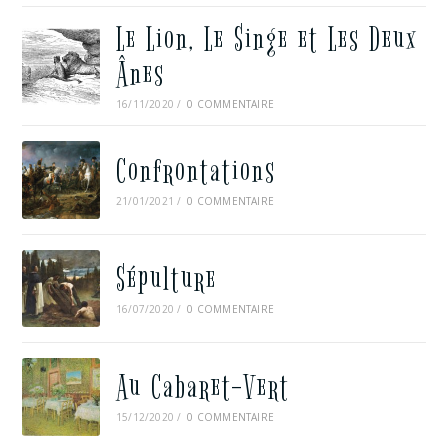
Le Lion, Le Singe et Les Deux
Ânes
16/11/2020
/
0 COMMENTAIRE
Confrontations
21/01/2021
/
0 COMMENTAIRE
Sépulture
16/07/2020
/
0 COMMENTAIRE
Au Cabaret-Vert
15/12/2020
/
0 COMMENTAIRE