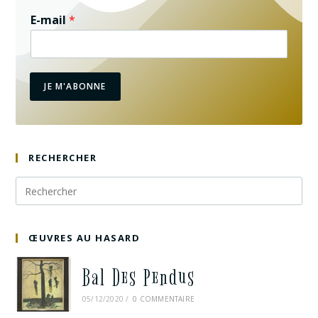
E-mail
*
JE M'ABONNE
RECHERCHER
ŒUVRES AU HASARD
Bal Des Pendus
05/12/2020
/
0 COMMENTAIRE