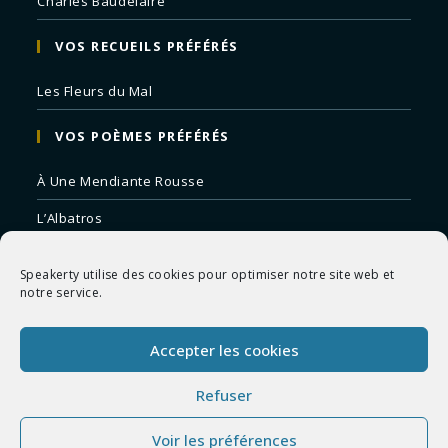
Charles Baudelaire
VOS RECUEILS PRÉFÉRÉS
Les Fleurs du Mal
VOS POÈMES PRÉFÉRÉS
À Une Mendiante Rousse
L’Albatros
Correspondances
Speakerty utilise des cookies pour optimiser notre site web et
Remords Posthume
notre service.
La Mort des Artistes
Accepter les cookies
Le Crépuscule du Soir
Refuser
Voir les préférences