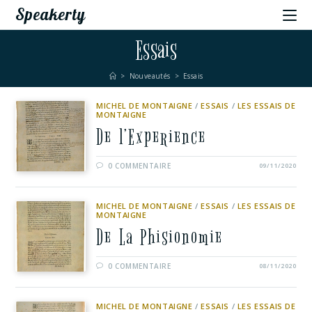
Speakerty
Essais
>
Nouveautés
>
Essais
MICHEL DE MONTAIGNE
/
ESSAIS
/
LES ESSAIS DE
MONTAIGNE
De l’Experience
0 COMMENTAIRE
09/11/2020
MICHEL DE MONTAIGNE
/
ESSAIS
/
LES ESSAIS DE
MONTAIGNE
De La Phisionomie
0 COMMENTAIRE
08/11/2020
MICHEL DE MONTAIGNE
/
ESSAIS
/
LES ESSAIS DE