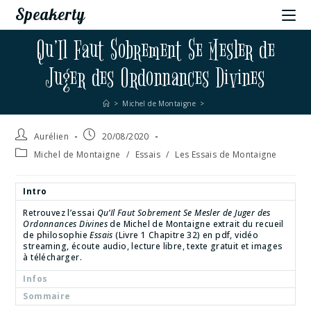
Speakerty
Qu’Il Faut Sobrement Se Mesler de
Juger des Ordonnances Divines
>
Michel de Montaigne
>
Aurélien
20/08/2020
Michel de Montaigne
/
Essais
/
Les Essais de Montaigne
Intro
Retrouvez l’essai
Qu’Il Faut Sobrement Se Mesler de Juger des
Ordonnances Divines
de Michel de Montaigne extrait du recueil
de philosophie
Essais
(Livre 1 Chapitre 32) en pdf, vidéo
streaming, écoute audio, lecture libre, texte gratuit et images
à télécharger.
Infos
Sommaire