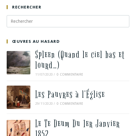
RECHERCHER
ŒUVRES AU HASARD
Spleen (Quand le ciel bas et
lourd…)
11/07/2020
/
0 COMMENTAIRE
Les Pauvres à l’Église
29/11/2020
/
0 COMMENTAIRE
Le Te Deum Du 1er Janvier
1852