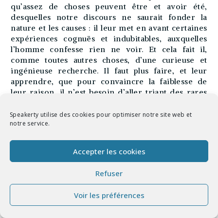
qu’assez de choses peuvent être et avoir été,
desquelles notre discours ne saurait fonder la
nature et les causes : il leur met en avant certaines
expériences cognuës et indubitables, auxquelles
l’homme confesse rien ne voir. Et cela fait il,
comme toutes autres choses, d’une curieuse et
ingénieuse recherche. Il faut plus faire, et leur
apprendre, que pour convaincre la faiblesse de
leur raison, il n’est besoin d’aller triant des rares
exemples : et qu’elle est si manque et si aveugle,
qu’il n’y a nulle si claire facilité, qui lui soit assez
Speakerty utilise des cookies pour optimiser notre site web et
claire : que l’aizé et le malaisé lui sont un : que tous
notre service.
sujets également, et la nature en général
desadvouë sa juridiction et entremise.
Accepter les cookies
Que nous presche la vérité, quand elle nous
Refuser
presche de fuir la mondaine philosophie : quand
elle nous inculque si souvent, que notre sagesse
Voir les préférences
n’est que folie devant Dieu : que de toutes les
vanités la plus vaine c’est l’homme : que l’homme