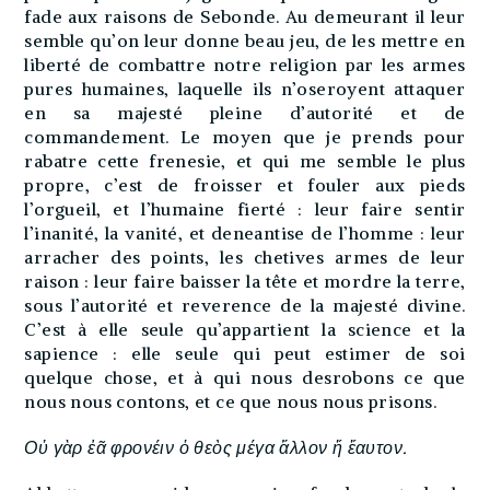
fade aux raisons de Sebonde. Au demeurant il leur
semble qu’on leur donne beau jeu, de les mettre en
liberté de combattre notre religion par les armes
pures humaines, laquelle ils n’oseroyent attaquer
en sa majesté pleine d’autorité et de
commandement. Le moyen que je prends pour
rabatre cette frenesie, et qui me semble le plus
propre, c’est de froisser et fouler aux pieds
l’orgueil, et l’humaine fierté : leur faire sentir
l’inanité, la vanité, et deneantise de l’homme : leur
arracher des points, les chetives armes de leur
raison : leur faire baisser la tête et mordre la terre,
sous l’autorité et reverence de la majesté divine.
C’est à elle seule qu’appartient la science et la
sapience : elle seule qui peut estimer de soi
quelque chose, et à qui nous desrobons ce que
nous nous contons, et ce que nous nous prisons.
Οὐ γὰρ ἐᾶ φρονέιν ὁ θεὸς μέγα ἄλλον ἤ ἔαυτον.