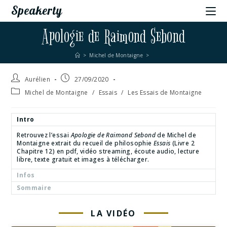
Speakerty
Apologie de Raimond Sebond
>
Michel de Montaigne
>
Aurélien
27/09/2020
Michel de Montaigne
/
Essais
/
Les Essais de Montaigne
Intro
Retrouvez l’essai
Apologie de Raimond Sebond
de Michel de
Montaigne extrait du recueil de philosophie
Essais
(Livre 2
Chapitre 12) en pdf, vidéo streaming, écoute audio, lecture
libre, texte gratuit et images à télécharger.
Infos
Sommaire
LA VIDÉO