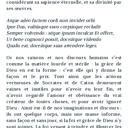
considérant sa sapience éternelle, et sa divinité par
ses œuvres.
Atque adeo faciem coeli non invidet orbi
Ipse Dus, vultúsque suos corpúsque recludit
Semper volvendo : séque ipsum inculcat Et offert,
Ut bene cognosci possit, doceátque videndo
Qualis eat, doceátque suas attendere leges.
Or nos raisons et nos discours humains c’est
comme la matière lourde et stérile : la grâce de
Dieu en est la forme : c’est elle qui y donne la
façon et le prix. Tout ainsi que les actions
vertueuses de Socrates et de Caton demeurent
vaines et inutiles pour n’avoir eu leur fin, et
n’avoir regardé l’amour et obéissance du vrai
créateur de toutes choses, et pour avoir ignoré
Dieu : Ainsi est-il de nos imaginations et discours :
ils ont quelque corps, mais une masse informe,
sans façon et sans jour, si la foi et grâce de Dieu n’y
sont jointes. La foi venant à teindre et illustrer les