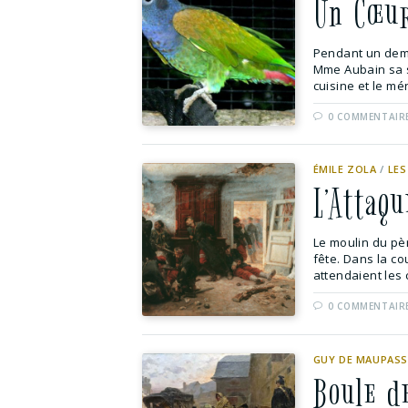
Un Cœur
Pendant un demi
Mme Aubain sa se
cuisine et le mé
0 COMMENTAIR
ÉMILE ZOLA
/
LES
L’Attaq
Le moulin du pèr
fête. Dans la cou
attendaient les c
0 COMMENTAIR
GUY DE MAUPAS
Boule d