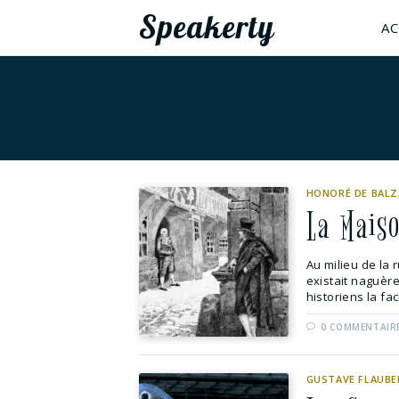
Speakerty
AC
HONORÉ DE BALZ
La Mais
Au milieu de la 
existait naguèr
historiens la fac
0 COMMENTAIR
GUSTAVE FLAUBE