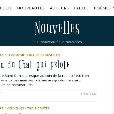
CUEIL
NOUVEAUTÉS
AUTEURS
FABLES
POÈMES
Nouvelles
>
Nouveautés
>
Nouvelles
AC
/
LA COMÉDIE HUMAINE
/
NOUVELLES
on du Chat-qui-pelote
rue Saint-Denis, presque au coin de la rue du Petit-Lion,
e une de ces maisons précieuses qui donnent aux
ilité de reconstruire...
E
17/06/2020
RT
/
NOUVELLES
/
TROIS CONTES