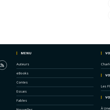
MENU
VO
Auteurs
Charl
eBooks
VO
Contes
Les F
Essais
VO
Fables
À Un
Nouvelles