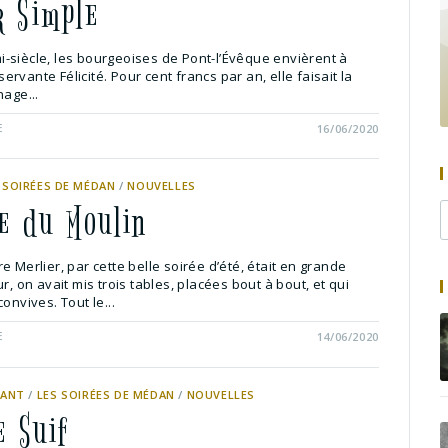
 Simple
-siècle, les bourgeoises de Pont-l’Évêque envièrent à
rvante Félicité. Pour cent francs par an, elle faisait la
nage...
E
16/06/2020
 SOIRÉES DE MÉDAN
/
NOUVELLES
ue du Moulin
e Merlier, par cette belle soirée d’été, était en grande
r, on avait mis trois tables, placées bout à bout, et qui
onvives. Tout le...
E
14/06/2020
SANT
/
LES SOIRÉES DE MÉDAN
/
NOUVELLES
e Suif