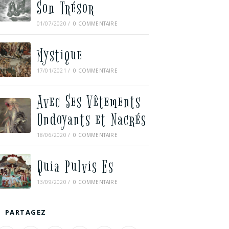
Son Trésor
01/07/2020
/
0 COMMENTAIRE
Mystique
17/01/2021
/
0 COMMENTAIRE
Avec Ses Vêtements
Ondoyants et Nacrés
18/06/2020
/
0 COMMENTAIRE
Quia Pulvis Es
13/09/2020
/
0 COMMENTAIRE
PARTAGEZ