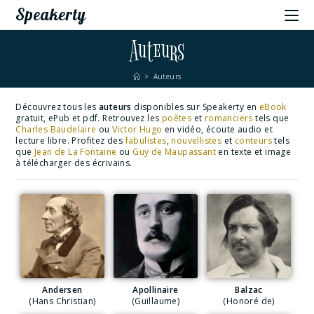
Speakerty
Auteurs
>
Auteurs
Découvrez tous les
auteurs
disponibles sur Speakerty en
eBook
gratuit, ePub et pdf. Retrouvez les
poètes
et
romanciers
tels que
Charles Baudelaire
ou
Victor Hugo
en vidéo, écoute audio et
lecture libre. Profitez des
fabulistes
,
nouvellistes
et
conteurs
tels
que
Jean de La Fontaine
ou
Guy de Maupassant
en texte et image
à télécharger des écrivains.
Andersen
Apollinaire
Balzac
(Hans Christian)
(Guillaume)
(Honoré de)