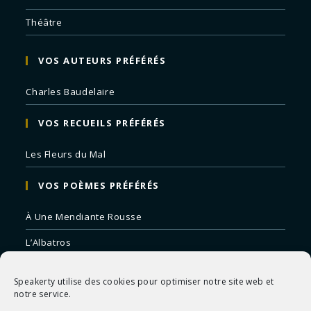
Théâtre
VOS AUTEURS PRÉFÉRÉS
Charles Baudelaire
VOS RECUEILS PRÉFÉRÉS
Les Fleurs du Mal
VOS POÈMES PRÉFÉRÉS
À Une Mendiante Rousse
L’Albatros
Correspondances
Speakerty utilise des cookies pour optimiser notre site web et
Remords Posthume
notre service.