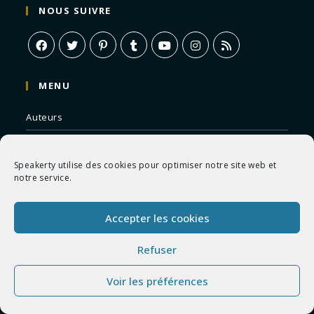
NOUS SUIVRE
MENU
Auteurs
eBooks
Speakerty utilise des cookies pour optimiser notre site web et
Contes
notre service.
Essais
Accepter les cookies
Fables
Nouvelles
Refuser
Poèmes
Voir les préférences
Romans