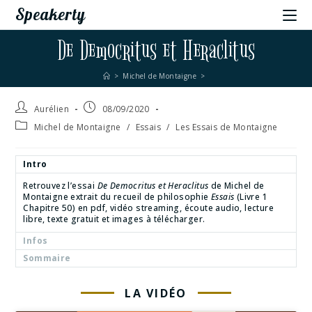
Speakerty
De Democritus et Heraclitus
>
Michel de Montaigne
>
Aurélien
08/09/2020
Michel de Montaigne
/
Essais
/
Les Essais de Montaigne
Intro
Retrouvez l’essai
De Democritus et Heraclitus
de Michel de
Montaigne extrait du recueil de philosophie
Essais
(Livre 1
Chapitre 50) en pdf, vidéo streaming, écoute audio, lecture
libre, texte gratuit et images à télécharger.
Infos
Sommaire
LA VIDÉO