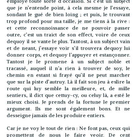
employe toute sorte d’occasion. Si c’est un subject
que je n’entende point, à cela mesme je l’essaye,
sondant le gué de bien loing ; et puis, le trouvant
trop profond pour ma taille, je me tiens à la rive :
et cette reconnoissance de ne pouvoir passer
outre, c’est un traict de son effect, voire de ceux
dequoy il se vante le plus. Tantost, à un subject vain
et de neant, j’essaye voir s’il trouvera dequoy lui
donner corps, et dequoy l’appuyer et estançonner.
Tantost je le promene à un subject noble et
tracassé, auquel il n’a rien à trouver de soy, le
chemin en estant si frayé qu’il ne peut marcher
que sur la piste d’autruy. Là il fait son jeu à eslire la
route qui luy semble la meilleure, et, de mille
sentiers, il dict que cettuy-cy, ou celuy là, a esté le
mieux choisi. Je prends de la fortune le premier
argument. Ils me sont également bons. Et ne
desseigne jamais de les produire entiers.
Car je ne voy le tout de rien : Ne font pas, ceux qui
promettent de nous le faire veoir. De cent