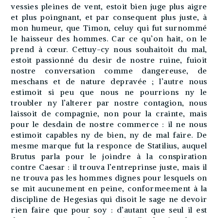
vessies pleines de vent, estoit bien juge plus aigre
et plus poingnant, et par consequent plus juste, à
mon humeur, que Timon, celuy qui fut surnommé
le haisseur des hommes. Car ce qu’on hait, on le
prend à cœur. Cettuy-cy nous souhaitoit du mal,
estoit passionné du desir de nostre ruine, fuioit
nostre conversation comme dangereuse, de
meschans et de nature depravée ; l’autre nous
estimoit si peu que nous ne pourrions ny le
troubler ny l’alterer par nostre contagion, nous
laissoit de compagnie, non pour la crainte, mais
pour le desdain de nostre commerce : il ne nous
estimoit capables ny de bien, ny de mal faire. De
mesme marque fut la responce de Statilius, auquel
Brutus parla pour le joindre à la conspiration
contre Caesar : il trouva l’entreprinse juste, mais il
ne trouva pas les hommes dignes pour lesquels on
se mit aucunement en peine, conformeement à la
discipline de Hegesias qui disoit le sage ne devoir
rien faire que pour soy : d’autant que seul il est