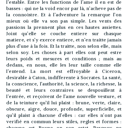
l’estable. Entre les functions de l’ame il en est de
basses : qui ne la void encor par là, n’acheve pas de
la connoistre. Et à l’adventure la remarque l’on
mieux où elle va son pas simple. Les vents des
passions la prennent plus en ces hautes assiettes.
Joint qu’elle se couche entiere sur chasque
matiere, et s’y exerce entiere, et n’en traitte jamais
plus d’une à la fois. Et la traitte, non selon elle, mais
selon soy. Les choses à part elles ont peut estre
leurs poids et mesures et conditions ; mais au
dedans, en nous, elle les leur taille comme elle
l’entend. La mort est effroyable à Ciceron,
desirable à Caton, indifferente à Socrates. La santé,
la conscience, l’authorité, la science, la richesse, la
beauté et leurs contraires se despouillent à
l’entrée, et reçoivent de l’ame nouvelle vesture, et
de la teinture qu’il lui plaist : brune, verte, claire,
obscure, aigre, douce, profonde, superficielle, et
qu’il plaist à chacune d’elles : car elles n’ont pas
verifié en commun leurs stiles, regles et formes :
chacune est Royne en son estat. Parquoy ne