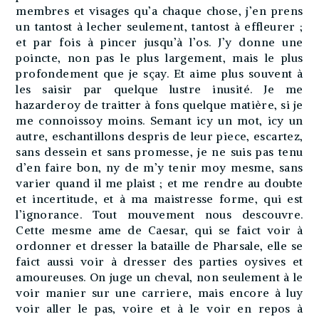
membres et visages qu’a chaque chose, j’en prens
un tantost à lecher seulement, tantost à effleurer ;
et par fois à pincer jusqu’à l’os. J’y donne une
poincte, non pas le plus largement, mais le plus
profondement que je sçay. Et aime plus souvent à
les saisir par quelque lustre inusité. Je me
hazarderoy de traitter à fons quelque matière, si je
me connoissoy moins. Semant icy un mot, icy un
autre, eschantillons despris de leur piece, escartez,
sans dessein et sans promesse, je ne suis pas tenu
d’en faire bon, ny de m’y tenir moy mesme, sans
varier quand il me plaist ; et me rendre au doubte
et incertitude, et à ma maistresse forme, qui est
l’ignorance. Tout mouvement nous descouvre.
Cette mesme ame de Caesar, qui se faict voir à
ordonner et dresser la bataille de Pharsale, elle se
faict aussi voir à dresser des parties oysives et
amoureuses. On juge un cheval, non seulement à le
voir manier sur une carriere, mais encore à luy
voir aller le pas, voire et à le voir en repos à