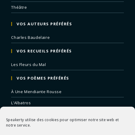
Théâtre
VOS AUTEURS PRÉFÉRÉS
Charles Baudelaire
VOS RECUEILS PRÉFÉRÉS
Les Fleurs du Mal
VOS POÈMES PRÉFÉRÉS
À Une Mendiante Rousse
L’Albatros
Correspondances
Speakerty utilise des cookies pour optimiser notre site web et
Remords Posthume
notre service.