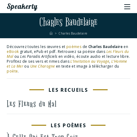
Speakerty
Charles Baudelaire
>
Charles Baudelaire
Découvrez toutes les œuvres et
poèmes
de
Charles Baudelaire
en
eBook
gratuit, ePub et pdf. Retrouvez sa poésie dans
Les Fleurs du
Mal
ou
Les Paradis Artificiels
en vidéo, écoute audio et lecture libre.
Profitez de ses vers et rimes dans
L’Invitation au Voyage
,
L’Homme
et La Mer
ou
Une Charogne
en texte et image à télécharger du
poète
.
LES RECUEILS
Les Fleurs du Mal
LES POÈMES