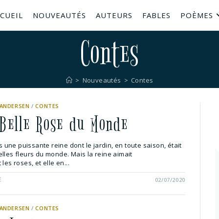
CUEIL
NOUVEAUTÉS
AUTEURS
FABLES
POÈMES
Contes
>
Nouveautés
>
Contes
 ANDERSEN
/
CONTES
 Belle Rose du Monde
is une puissante reine dont le jardin, en toute saison, était
lles fleurs du monde. Mais la reine aimait
les roses, et elle en...
E
02/07/2020
 ANDERSEN
/
CONTES