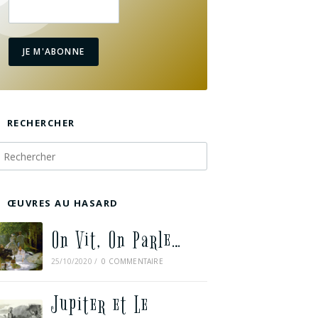
JE M'ABONNE
RECHERCHER
ŒUVRES AU HASARD
On Vit, On Parle…
25/10/2020
/
0 COMMENTAIRE
Jupiter et Le