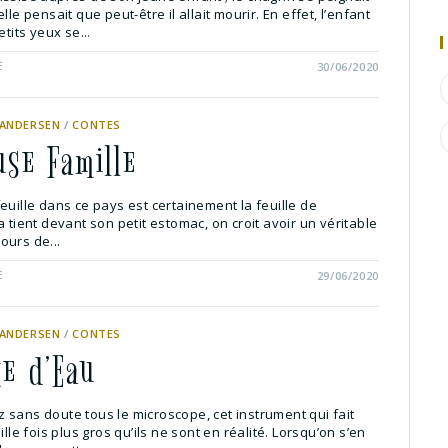
lle pensait que peut-être il allait mourir. En effet, l’enfant
etits yeux se...
E
30/06/2020
 ANDERSEN
/
CONTES
use Famille
euille dans ce pays est certainement la feuille de
a tient devant son petit estomac, on croit avoir un véritable
 jours de...
E
29/06/2020
 ANDERSEN
/
CONTES
te d’Eau
 sans doute tous le microscope, cet instrument qui fait
ille fois plus gros qu’ils ne sont en réalité. Lorsqu’on s’en