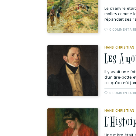
Le chanvre était
molles comme les
répandait ses ra
0 COMMENTAIR
HANS CHRISTIAN
Les Amo
Il y avait une f
d’un tire-botte 
col qu’on eût jam
0 COMMENTAIR
HANS CHRISTIAN
L’Histo
Une mère était a