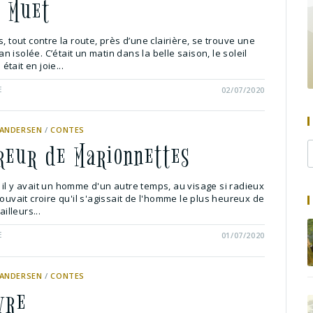
e Muet
s, tout contre la route, près d’une clairière, se trouve une
 isolée. C’était un matin dans la belle saison, le soleil
 était en joie...
E
02/07/2020
 ANDERSEN
/
CONTES
reur de Marionnettes
 il y avait un homme d'un autre temps, au visage si radieux
pouvait croire qu'il s'agissait de l'homme le plus heureux de
ailleurs...
E
01/07/2020
 ANDERSEN
/
CONTES
vre