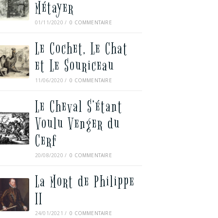
Métayer
01/11/2020
/
0 COMMENTAIRE
Le Cochet, Le Chat
et Le Souriceau
11/06/2020
/
0 COMMENTAIRE
Le Cheval S’étant
Voulu Venger du
Cerf
20/08/2020
/
0 COMMENTAIRE
La Mort de Philippe
II
24/01/2021
/
0 COMMENTAIRE