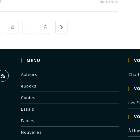
E
28/06/2020
4
…
6
MENU
VO
Auteurs
Charl
eBooks
VO
Contes
Les F
Essais
VO
Fables
À Un
Nouvelles