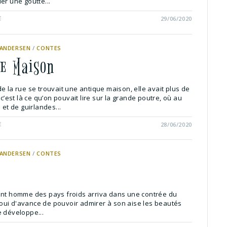
er une goutte...
E
29/06/2020
 ANDERSEN
/
CONTES
le Maison
e la rue se trouvait une antique maison, elle avait plus de
 c’est là ce qu’on pouvait lire sur la grande poutre, où au
 et de guirlandes...
E
28/06/2020
 ANDERSEN
/
CONTES
ant homme des pays froids arriva dans une contrée du
réjoui d'avance de pouvoir admirer à son aise les beautés
e développe...