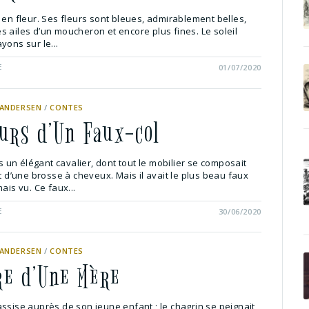
 en fleur. Ses fleurs sont bleues, admirablement belles,
 ailes d’un moucheron et encore plus fines. Le soleil
yons sur le...
E
01/07/2020
 ANDERSEN
/
CONTES
urs d’Un Faux-col
ois un élégant cavalier, dont tout le mobilier se composait
et d’une brosse à cheveux. Mais il avait le plus beau faux
ais vu. Ce faux...
E
30/06/2020
 ANDERSEN
/
CONTES
ire d’Une Mère
ssise auprès de son jeune enfant ; le chagrin se peignait