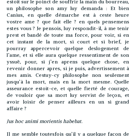
estoit sur le poinct de souffrir la main du bourreau,
un philosophe son amy luy demanda : Et bien
Canius, en quelle démarche est à ceste heure
vostre ame ? que fait elle ? en quels pensemens
estes vous ? Je pensois, luy respondit-il, à me tenir
prest et bandé de toute ma force, pour voir, si en
cet instant de la mort, si court et si brief, je
pourray appercevoir quelque deslogement de
l’ame, et si elle aura quelque ressentiment de son
yssuë, pour, si j’en aprens quelque chose, en
revenir donner apres, si je puis, advertissement à
mes amis. Cestuy-cy philosophe non seulement
jusqu’à la mort, mais en la mort mesme. Quelle
asseurance estoit-ce, et quelle fierté de courage,
de vouloir que sa mort luy servist de leçon, et
avoir loisir de penser ailleurs en un si grand
affaire ?
Jus hoc animi morientis habebat.
Il me semble toutesfois qu’il y a quelque façon de