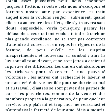
soient assez puissantes pour nous acheminer
jusques à l’action, si outre cela nous n’exerçons et
formons nostre ame par experience au train
auquel nous la voulons renger : autrement, quand
elle sera au propre des effets, elle s’y trouvera sans
doute empeschée. Voylà pourquoy, parmy les
philosophes, ceux qui ont voulu atteindre à quelque
plus grande excellence, ne se sont pas contentez
d’attendre à couvert et en repos les rigueurs de la
fortune, de peur qu’elle ne les surprint
inexperimentez et nouveaux au combat ; ains ils
luy sont allez au devant, et se sont jettez à escient à
la preuve des difficultez. Les uns en ont abandonné
les richesses pour s’exercer à une pauvreté
volontaire ; les autres ont recherché le labeur et
une austerité de vie penible pour se durcir au mal
et au travail ; d’autres se sont privez des parties du
corps les plus cheres, comme de la veue et des
membres propres à la generation, de peur que leur
service, trop plaisant et trop mol, ne relaschast et
n’attendrist la fermeté de leur ame. Mais à mourir,