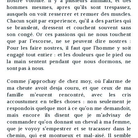
nostre volonté. Il y a plusieurs animaux, et des
hommes mesmes, apres qu’ils sont trespassez,
ausquels on voit resserrer et remuer des muscles.
Chacun sçait par experience, qu’il a des parties qui
se branslent, dressent et couchent souvent sans
son congé. Or ces passions qui ne nous touchent
que par l’escorse, ne se peuvent dire nostres :
Pour les faire nostres, il faut que l’homme y soit
engagé tout entier : et les douleurs que le pied ou
la main sentent pendant que nous dormons, ne
sont pas à nous.
Comme j’approchay de chez moy, où l’alarme de
ma cheute avoit desja couru, et que ceux de ma
famille m’eurent rencontré, avec les cris
accoustumez en telles choses : non seulement je
respondois quelque mot à ce qu’on me demandoit,
mais encore ils disent que je m’advisay de
commander qu’on donnast un cheval à ma femme,
que je voyoy s’empestrer et se tracasser dans le
chemin, qui est montueux et mal-aisé. Il semble