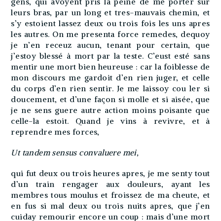
gens, qui avoyent pris la peine de me porter sur
leurs bras, par un long et tres-mauvais chemin, et
s’y estoient lassez deux ou trois fois les uns apres
les autres. On me presenta force remedes, dequoy
je n’en receuz aucun, tenant pour certain, que
j’estoy blessé à mort par la teste. C’eust esté sans
mentir une mort bien heureuse : car la foiblesse de
mon discours me gardoit d’en rien juger, et celle
du corps d’en rien sentir. Je me laissoy cou ler si
doucement, et d’une façon si molle et si aisée, que
je ne sens guere autre action moins poisante que
celle-la estoit. Quand je vins à revivre, et à
reprendre mes forces,
Ut tandem sensus convaluere mei,
qui fut deux ou trois heures apres, je me senty tout
d’un train rengager aux douleurs, ayant les
membres tous moulus et froissez de ma cheute, et
en fus si mal deux ou trois nuits apres, que j’en
cuiday remourir encore un coup : mais d’une mort