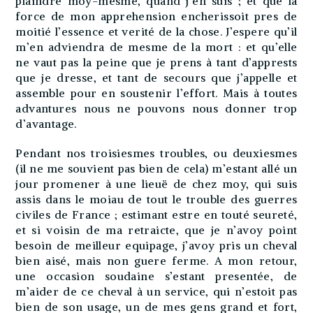
plaindre moy-mesme, quand j’en suis ; et que la
force de mon apprehension encherissoit pres de
moitié l’essence et verité de la chose. J’espere qu’il
m’en adviendra de mesme de la mort : et qu’elle
ne vaut pas la peine que je prens à tant d’apprests
que je dresse, et tant de secours que j’appelle et
assemble pour en soustenir l’effort. Mais à toutes
advantures nous ne pouvons nous donner trop
d’avantage.
Pendant nos troisiesmes troubles, ou deuxiesmes
(il ne me souvient pas bien de cela) m’estant allé un
jour promener à une lieuë de chez moy, qui suis
assis dans le moiau de tout le trouble des guerres
civiles de France ; estimant estre en touté seureté,
et si voisin de ma retraicte, que je n’avoy point
besoin de meilleur equipage, j’avoy pris un cheval
bien aisé, mais non guere ferme. A mon retour,
une occasion soudaine s’estant presentée, de
m’aider de ce cheval à un service, qui n’estoit pas
bien de son usage, un de mes gens grand et fort,