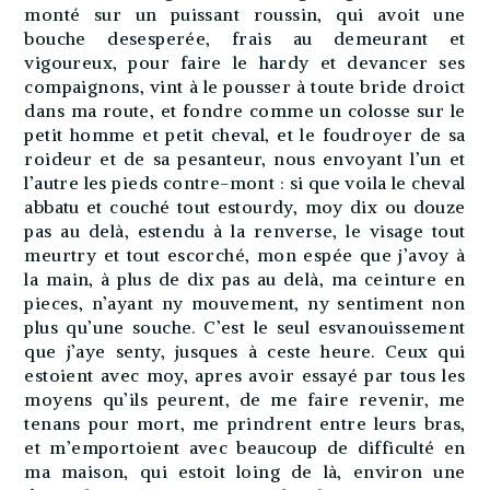
monté sur un puissant roussin, qui avoit une
bouche desesperée, frais au demeurant et
vigoureux, pour faire le hardy et devancer ses
compaignons, vint à le pousser à toute bride droict
dans ma route, et fondre comme un colosse sur le
petit homme et petit cheval, et le foudroyer de sa
roideur et de sa pesanteur, nous envoyant l’un et
l’autre les pieds contre-mont : si que voila le cheval
abbatu et couché tout estourdy, moy dix ou douze
pas au delà, estendu à la renverse, le visage tout
meurtry et tout escorché, mon espée que j’avoy à
la main, à plus de dix pas au delà, ma ceinture en
pieces, n’ayant ny mouvement, ny sentiment non
plus qu’une souche. C’est le seul esvanouissement
que j’aye senty, jusques à ceste heure. Ceux qui
estoient avec moy, apres avoir essayé par tous les
moyens qu’ils peurent, de me faire revenir, me
tenans pour mort, me prindrent entre leurs bras,
et m’emportoient avec beaucoup de difficulté en
ma maison, qui estoit loing de là, environ une