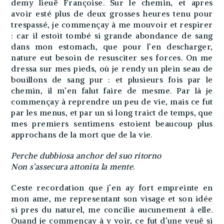
demy lieuë Françoise. Sur le chemin, et apres
avoir esté plus de deux grosses heures tenu pour
trespassé, je commençay à me mouvoir et respirer
: car il estoit tombé si grande abondance de sang
dans mon estomach, que pour l’en descharger,
nature eut besoin de resusciter ses forces. On me
dressa sur mes pieds, où je rendy un plein seau de
bouillons de sang pur : et plusieurs fois par le
chemin, il m’en falut faire de mesme. Par là je
commençay à reprendre un peu de vie, mais ce fut
par les menus, et par un si long traict de temps, que
mes premiers sentimens estoient beaucoup plus
approchans de la mort que de la vie.
Perche dubbiosa anchor del suo ritorno
Non s’assecura attonita la mente.
Ceste recordation que j’en ay fort empreinte en
mon ame, me representant son visage et son idée
si pres du naturel, me concilie aucunement à elle.
Quand je commençay à y voir, ce fut d’une veuë si