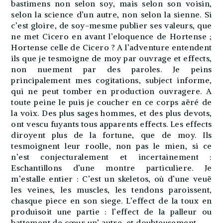
bastimens non selon soy, mais selon son voisin,
selon la science d’un autre, non selon la sienne. Si
c’est gloire, de soy-mesme publier ses valeurs, que
ne met Cicero en avant l’eloquence de Hortense ;
Hortense celle de Cicero ? A l’adventure entendent
ils que je tesmoigne de moy par ouvrage et effects,
non nuement par des paroles. Je peins
principalement mes cogitations, subject informe,
qui ne peut tomber en production ouvragere. A
toute peine le puis je coucher en ce corps aëré de
la voix. Des plus sages hommes, et des plus devots,
ont vescu fuyants tous apparents effects. Les effects
diroyent plus de la fortune, que de moy. Ils
tesmoignent leur roolle, non pas le mien, si ce
n’est conjecturalement et incertainement :
Eschantillons d’une montre particuliere. Je
m’estalle entier : C’est un skeletos, où d’une veuë
les veines, les muscles, les tendons paroissent,
chasque piece en son siege. L’effect de la toux en
produisoit une partie : l’effect de la palleur ou
battement de cœur un’ autre, et doubteusement.