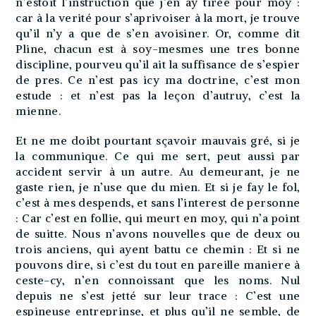
n’estoit l’instruction que j’en ay tirée pour moy :
car à la verité pour s’aprivoiser à la mort, je trouve
qu’il n’y a que de s’en avoisiner. Or, comme dit
Pline, chacun est à soy-mesmes une tres bonne
discipline, pourveu qu’il ait la suffisance de s’espier
de pres. Ce n’est pas icy ma doctrine, c’est mon
estude : et n’est pas la leçon d’autruy, c’est la
mienne.
Et ne me doibt pourtant sçavoir mauvais gré, si je
la communique. Ce qui me sert, peut aussi par
accident servir à un autre. Au demeurant, je ne
gaste rien, je n’use que du mien. Et si je fay le fol,
c’est à mes despends, et sans l’interest de personne
: Car c’est en follie, qui meurt en moy, qui n’a point
de suitte. Nous n’avons nouvelles que de deux ou
trois anciens, qui ayent battu ce chemin : Et si ne
pouvons dire, si c’est du tout en pareille maniere à
ceste-cy, n’en connoissant que les noms. Nul
depuis ne s’est jetté sur leur trace : C’est une
espineuse entreprinse, et plus qu’il ne semble, de