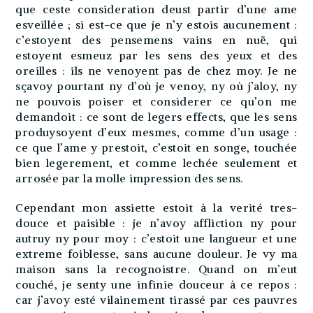
que ceste consideration deust partir d’une ame
esveillée ; si est-ce que je n’y estois aucunement :
c’estoyent des pensemens vains en nuë, qui
estoyent esmeuz par les sens des yeux et des
oreilles : ils ne venoyent pas de chez moy. Je ne
sçavoy pourtant ny d’où je venoy, ny où j’aloy, ny
ne pouvois poiser et considerer ce qu’on me
demandoit : ce sont de legers effects, que les sens
produysoyent d’eux mesmes, comme d’un usage :
ce que l’ame y prestoit, c’estoit en songe, touchée
bien legerement, et comme lechée seulement et
arrosée par la molle impression des sens.
Cependant mon assiette estoit à la verité tres-
douce et paisible : je n’avoy affliction ny pour
autruy ny pour moy : c’estoit une langueur et une
extreme foiblesse, sans aucune douleur. Je vy ma
maison sans la recognoistre. Quand on m’eut
couché, je senty une infinie douceur à ce repos :
car j’avoy esté vilainement tirassé par ces pauvres