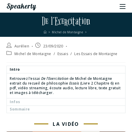
Speakerty
De l’Exercitation
>
Michel de Montaigne
>
Aurélien
23/09/2020
Michel de Montaigne
/
Essais
/
Les Essais de Montaigne
Intro
Retrouvez l’essai
De l’Exercitation
de Michel de Montaigne
extrait du recueil de philosophie
Essais
(Livre 2 Chapitre 6) en
pdf, vidéo streaming, écoute audio, lecture libre, texte gratuit
et images à télécharger.
Infos
Sommaire
LA VIDÉO