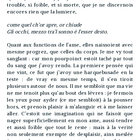
trouble, si foible, et si morte, que je ne discernois
encores rien que la lumiere,
come quel ch’or apre, or chiude
Gli occhi, mezzo tra’l sonno è l’esser desto.
Quant aux functions de l’ame, elles naissoient avec
mesme progrez, que celles du corps. Je me vy tout
sanglant : car mon pourpoinct estoit taché par tout
du sang que j’avoy rendu. La premiere pensée qui
me vint, ce fut que j’avoy une harquebusade en la
teste : de vray en mesme temps, il s’en tiroit
plusieurs autour de nous. Il me sembloit que ma vie
ne me tenoit plus qu’au bout des lévres : je fermois
les yeux pour ayder (ce me sembloit) à la pousser
hors, et prenois plaisir à m’alanguir et à me laisser
aller. C’estoit une imagination qui ne faisoit que
nager superficiellement en mon ame, aussi tendre
et aussi foible que tout le reste : mais à la verité
non seulement exempte de desplaisir, ains meslée