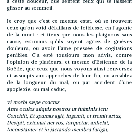
à ceste douceur, que sentent ceux qui se laissent
glisser au sommeil.
Je croy que c’est ce mesme estat, où se trouvent
ceux qu’on void défaillans de foiblesse, en l’agonie
de la mort : et tiens que nous les plaignons sans
cause, estimans qu’ils soyent agitez de griéves
douleurs, ou avoir l’ame pressée de cogitations
penibles. C’a esté tousjours mon advis, contre
l’opinion de plusieurs, et mesme d’Estienne de la
Boëtie, que ceux que nous voyons ainsi renversez
et assoupis aux approches de leur fin, ou accablez
de la longueur du mal, ou par accident d’une
apoplexie, ou mal caduc,
vi morbi sæpe coactus
Ante oculos aliquis nostros ut fulminis ictu
Concidit, Et spumas agit, ingemit, et fremit artus,
Desipit, extentat nervos, torquetur, anhelat,
Inconstanter et in jactando membra fatigat,