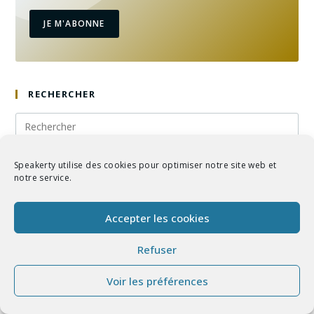
JE M'ABONNE
RECHERCHER
Speakerty utilise des cookies pour optimiser notre site web et
ŒUVRES AU HASARD
notre service.
La Cloche Fêlée
Accepter les cookies
10/07/2020
/
0 COMMENTAIRE
Refuser
Voir les préférences
Mystique
17/01/2021
/
0 COMMENTAIRE