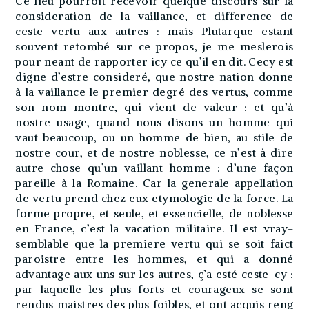
Ce lieu pourroit recevoir quelque discours sur la
consideration de la vaillance, et difference de
ceste vertu aux autres : mais Plutarque estant
souvent retombé sur ce propos, je me meslerois
pour neant de rapporter icy ce qu’il en dit. Cecy est
digne d’estre consideré, que nostre nation donne
à la vaillance le premier degré des vertus, comme
son nom montre, qui vient de valeur : et qu’à
nostre usage, quand nous disons un homme qui
vaut beaucoup, ou un homme de bien, au stile de
nostre cour, et de nostre noblesse, ce n’est à dire
autre chose qu’un vaillant homme : d’une façon
pareille à la Romaine. Car la generale appellation
de vertu prend chez eux etymologie de la force. La
forme propre, et seule, et essencielle, de noblesse
en France, c’est la vacation militaire. Il est vray-
semblable que la premiere vertu qui se soit faict
paroistre entre les hommes, et qui a donné
advantage aux uns sur les autres, ç’a esté ceste-cy :
par laquelle les plus forts et courageux se sont
rendus maistres des plus foibles, et ont acquis reng