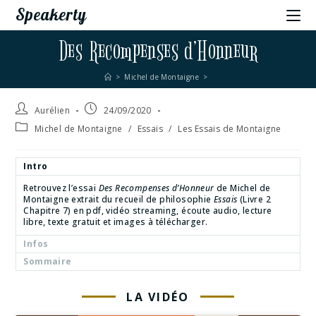
Speakerty
Des Recompenses d’Honneur
>
Michel de Montaigne
>
Aurélien
24/09/2020
Michel de Montaigne
/
Essais
/
Les Essais de Montaigne
Intro
Retrouvez l’essai
Des Recompenses d’Honneur
de Michel de
Montaigne extrait du recueil de philosophie
Essais
(Livre 2
Chapitre 7) en pdf, vidéo streaming, écoute audio, lecture
libre, texte gratuit et images à télécharger.
Infos
Sommaire
LA VIDÉO