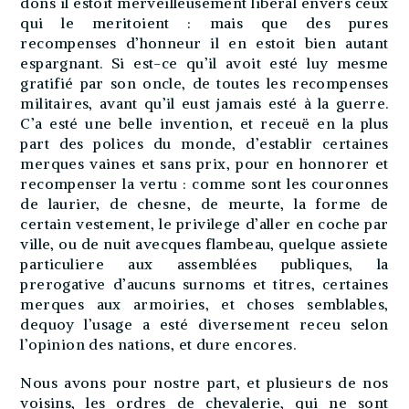
dons il estoit merveilleusement liberal envers ceux
qui le meritoient : mais que des pures
recompenses d’honneur il en estoit bien autant
espargnant. Si est-ce qu’il avoit esté luy mesme
gratifié par son oncle, de toutes les recompenses
militaires, avant qu’il eust jamais esté à la guerre.
C’a esté une belle invention, et receuë en la plus
part des polices du monde, d’establir certaines
merques vaines et sans prix, pour en honnorer et
recompenser la vertu : comme sont les couronnes
de laurier, de chesne, de meurte, la forme de
certain vestement, le privilege d’aller en coche par
ville, ou de nuit avecques flambeau, quelque assiete
particuliere aux assemblées publiques, la
prerogative d’aucuns surnoms et titres, certaines
merques aux armoiries, et choses semblables,
dequoy l’usage a esté diversement receu selon
l’opinion des nations, et dure encores.
Nous avons pour nostre part, et plusieurs de nos
voisins, les ordres de chevalerie, qui ne sont