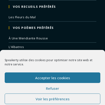
VOS RECUEILS PRÉFÉRÉS
Les Fleurs du Mal
VOS POÈMES PRÉFÉRÉS
À Une Mendiante Rousse
L’Albatros
Correspondances
Speakerty utilise des cookies pour optimiser notre site web et
Remords Posthume
notre service.
La Mort des Artistes
Accepter les cookies
Le Crépuscule du Soir
Refuser
Voir les préférences
Copyright 2026 - Speakerty