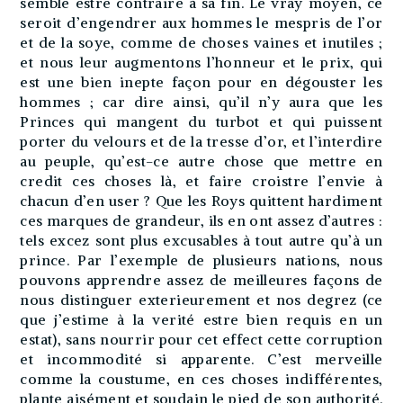
semble estre contraire à sa fin. Le vray moyen, ce
seroit d’engendrer aux hommes le mespris de l’or
et de la soye, comme de choses vaines et inutiles ;
et nous leur augmentons l’honneur et le prix, qui
est une bien inepte façon pour en dégouster les
hommes ; car dire ainsi, qu’il n’y aura que les
Princes qui mangent du turbot et qui puissent
porter du velours et de la tresse d’or, et l’interdire
au peuple, qu’est-ce autre chose que mettre en
credit ces choses là, et faire croistre l’envie à
chacun d’en user ? Que les Roys quittent hardiment
ces marques de grandeur, ils en ont assez d’autres :
tels excez sont plus excusables à tout autre qu’à un
prince. Par l’exemple de plusieurs nations, nous
pouvons apprendre assez de meilleures façons de
nous distinguer exterieurement et nos degrez (ce
que j’estime à la verité estre bien requis en un
estat), sans nourrir pour cet effect cette corruption
et incommodité si apparente. C’est merveille
comme la coustume, en ces choses indifférentes,
plante aisément et soudain le pied de son authorité.