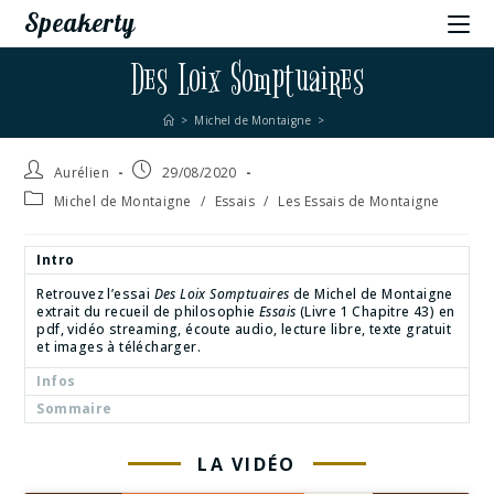
Speakerty
Des Loix Somptuaires
>
Michel de Montaigne
>
Aurélien
29/08/2020
Michel de Montaigne
/
Essais
/
Les Essais de Montaigne
Intro
Retrouvez l’essai
Des Loix Somptuaires
de Michel de Montaigne
extrait du recueil de philosophie
Essais
(Livre 1 Chapitre 43) en
pdf, vidéo streaming, écoute audio, lecture libre, texte gratuit
et images à télécharger.
Infos
Sommaire
LA VIDÉO