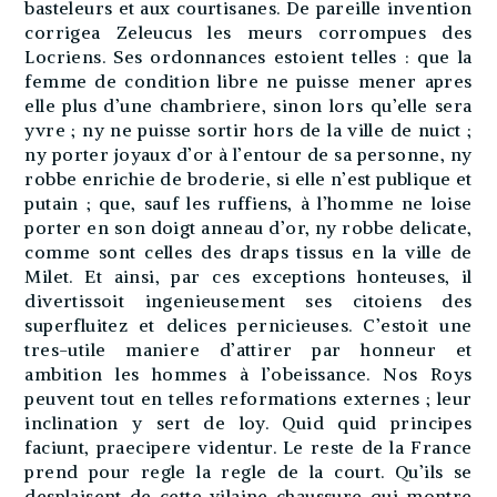
basteleurs et aux courtisanes. De pareille invention
corrigea Zeleucus les meurs corrompues des
Locriens. Ses ordonnances estoient telles : que la
femme de condition libre ne puisse mener apres
elle plus d’une chambriere, sinon lors qu’elle sera
yvre ; ny ne puisse sortir hors de la ville de nuict ;
ny porter joyaux d’or à l’entour de sa personne, ny
robbe enrichie de broderie, si elle n’est publique et
putain ; que, sauf les ruffiens, à l’homme ne loise
porter en son doigt anneau d’or, ny robbe delicate,
comme sont celles des draps tissus en la ville de
Milet. Et ainsi, par ces exceptions honteuses, il
divertissoit ingenieusement ses citoiens des
superfluitez et delices pernicieuses. C’estoit une
tres-utile maniere d’attirer par honneur et
ambition les hommes à l’obeissance. Nos Roys
peuvent tout en telles reformations externes ; leur
inclination y sert de loy. Quid quid principes
faciunt, praecipere videntur. Le reste de la France
prend pour regle la regle de la court. Qu’ils se
desplaisent de cette vilaine chaussure qui montre