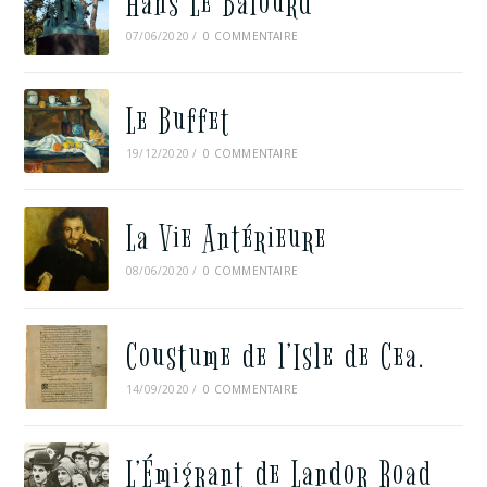
Hans Le Balourd
07/06/2020
/
0 COMMENTAIRE
Le Buffet
19/12/2020
/
0 COMMENTAIRE
La Vie Antérieure
08/06/2020
/
0 COMMENTAIRE
Coustume de l’Isle de Cea.
14/09/2020
/
0 COMMENTAIRE
L’Émigrant de Landor Road