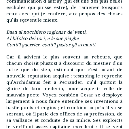
communication d’autruy (qui est une des plus belles
escholes qui puisse estre), de ramener tousjours
ceux avec qui je confere, aux propos des choses
qu’ils sçavent le mieux.
Basti al nocchiero ragionar de’ venti,
Al bifolco dei tori, e le sue piaghe
Conti’l guerrier, conti’l pastor gli armenti.
Car il advient le plus souvent au rebours, que
chacun choisit plustost à discourir du mestier d’un
autre que du sien, estimant que c’est autant de
nouvelle reputation acquise : tesmoing le reproche
qu’Archidamus feit à Periander, qu’il quittoit la
gloire de bon medecin, pour acquerir celle de
mauvais poete. Voyez combien Cesar se desploye
largement à nous faire entendre ses inventions à
bastir ponts et engins ; et combien au prix il va se
serrant, où il parle des offices de sa profession, de
sa vaillance et conduite de sa milice. Ses exploicts
le verifient assez capitaine excellent : il se veut