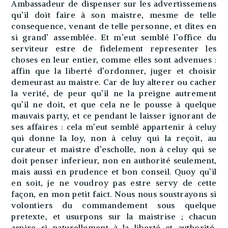
Ambassadeur de dispenser sur les advertissemens
qu’il doit faire à son maistre, mesme de telle
consequence, venant de telle personne, et dites en
si grand’ assemblée. Et m’eut semblé l’office du
serviteur estre de fidelement representer les
choses en leur entier, comme elles sont advenues :
affin que la liberté d’ordonner, juger et choisir
demeurast au maistre. Car de luy alterer ou cacher
la verité, de peur qu’il ne la preigne autrement
qu’il ne doit, et que cela ne le pousse à quelque
mauvais party, et ce pendant le laisser ignorant de
ses affaires : cela m’eut semblé appartenir à celuy
qui donne la loy, non à celuy qui la reçoit, au
curateur et maistre d’escholle, non à celuy qui se
doit penser inferieur, non en authorité seulement,
mais aussi en prudence et bon conseil. Quoy qu’il
en soit, je ne voudroy pas estre servy de cette
façon, en mon petit faict. Nous nous soustrayons si
volontiers du commandement sous quelque
pretexte, et usurpons sur la maistrise ; chacun
aspire si naturellement à la liberté et authorité,