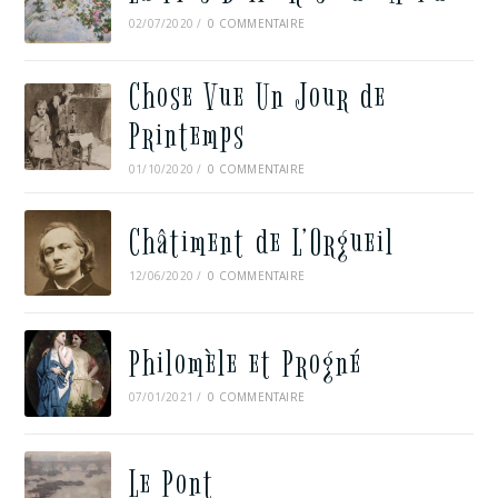
02/07/2020
/
0 COMMENTAIRE
Chose Vue Un Jour de
Printemps
01/10/2020
/
0 COMMENTAIRE
Châtiment de L’Orgueil
12/06/2020
/
0 COMMENTAIRE
Philomèle et Progné
07/01/2021
/
0 COMMENTAIRE
Le Pont