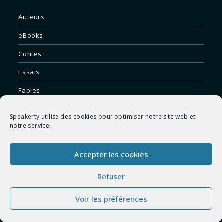
Auteurs
eBooks
Contes
Essais
Fables
Nouvelles
Speakerty utilise des cookies pour optimiser notre site web et
notre service.
Poèmes
Romans
Accepter les cookies
Théâtre
Refuser
VOS AUTEURS PRÉFÉRÉS
Voir les préférences
Charles Baudelaire