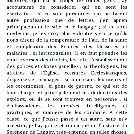
histoires, qui est le subjet de toutes gens, j’ay
accoustumé de considerer qui en sont les
escrivains : si ce sont personnes qui ne facent
autre profession que de lettres, j’en apren
principalement le stile et le langage ; si ce sont
medecins, je les croy plus volontiers en ce qu’ils
nous disent de la temperature de l’air, de la santé
et complexion des Princes, des blessures et
maladies ; si Jurisconsultes, il en faut prendre les
controverses des droicts, les loix, l’establissement
des polices et choses pareilles ; si Theologiens, les
affaires de l’Église, censures Ecclesiastiques,
dispenses et mariages ; si courtisans, les meurs et
les ceremonies ; si gens de guerre, ce qui est de
leur charge, et principalement les deductions des
exploits, où ils se sont trouvez en personne ; si
Ambassadeurs, les menées, intelligences et
practiques, et maniere de les conduire. A cette
cause, ce que j’eusse passé à un autre, sans m’y
arrester, je l’ay poisé et remarqué en l’histoire du
Seigneur de Langey, tres-entendu en telles choses.