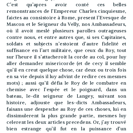
C’est qu’apres avoir conté ces belles
remonstrances de l’Empereur Charles cinquiesme,
faictes au consistoire à Rome, present l’Evesque de
Mascon et le Seigneur du Velly, nos Ambassadeurs,
où il avoit meslé plusieurs parolles outrageuses
contre nous, et entre autres que, si ses Capitaines,
soldats et subjects n’estoient d’autre fidelité et
suffisance en l’art militaire, que ceux du Roy, tout
sur l’heure il s’attacheroit la corde au col, pour luy
aller demander misericorde (et de cecy il semble
qu’il en creut quelque chose, car deux ou trois fois
en sa vie depuis il luy advint de redire ces mesmes
mots) ; aussi qu’il défia le Roy de le combatre en
chemise avec l’espée et le poignard, dans un
bateau, le-dit seigneur de Langey, suivant son
histoire, adjouste que les-dicts Ambassadeurs,
faisans une despesche au Roy de ces choses, lui en
dissimulerent la plus grande partie, mesmes luy
celerent les deux articles precedens. Or, j’ay trouvé
bien estrange qu’il fut en la puissance d’un