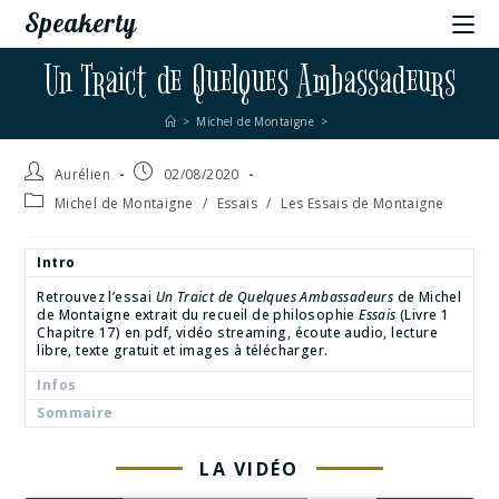
Speakerty
Un Traict de Quelques Ambassadeurs
>
Michel de Montaigne
>
Aurélien
02/08/2020
Michel de Montaigne
/
Essais
/
Les Essais de Montaigne
Intro
Retrouvez l’essai
Un Traict de Quelques Ambassadeurs
de Michel
de Montaigne extrait du recueil de philosophie
Essais
(Livre 1
Chapitre 17) en pdf, vidéo streaming, écoute audio, lecture
libre, texte gratuit et images à télécharger.
Infos
Sommaire
LA VIDÉO