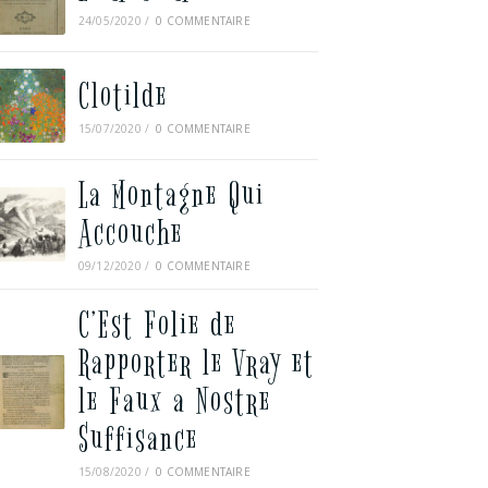
24/05/2020
/
0 COMMENTAIRE
Clotilde
15/07/2020
/
0 COMMENTAIRE
La Montagne Qui
Accouche
09/12/2020
/
0 COMMENTAIRE
C’Est Folie de
Rapporter le Vray et
le Faux a Nostre
Suffisance
15/08/2020
/
0 COMMENTAIRE