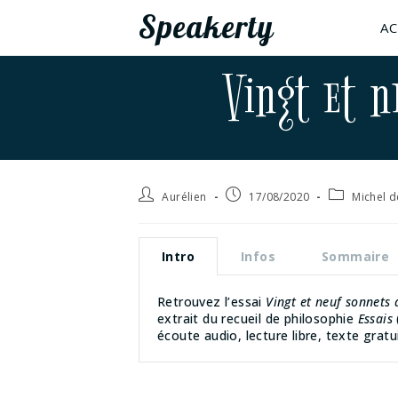
Speakerty
AC
Vingt et n
Aurélien
17/08/2020
Michel 
Intro
Infos
Sommaire
Retrouvez l’essai
Vingt et neuf sonnets 
extrait du recueil de philosophie
Essais
écoute audio, lecture libre, texte gratu