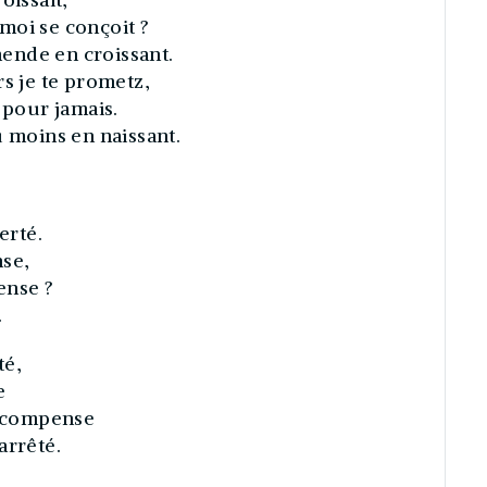
moi se conçoit ?
amende en croissant.
rs je te prometz,
 pour jamais.
u moins en naissant.
erté.
nse,
ense ?
.
té,
e
récompense
arrêté.