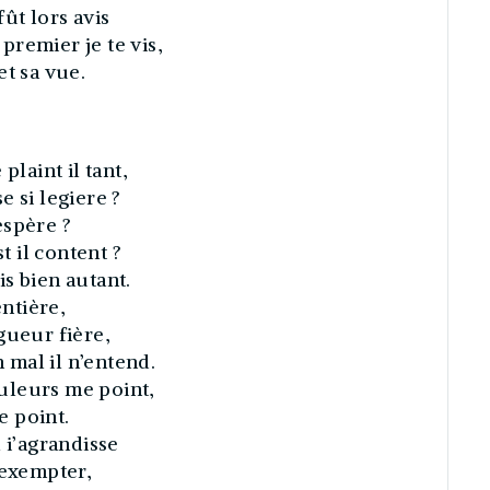
ût lors avis
remier je te vis,
et sa vue.
plaint il tant,
 si legiere ?
 espère ?
t il content ?
ais bien autant.
entière,
gueur fière,
n mal il n’entend.
uleurs me point,
e point.
 i’agrandisse
 exempter,