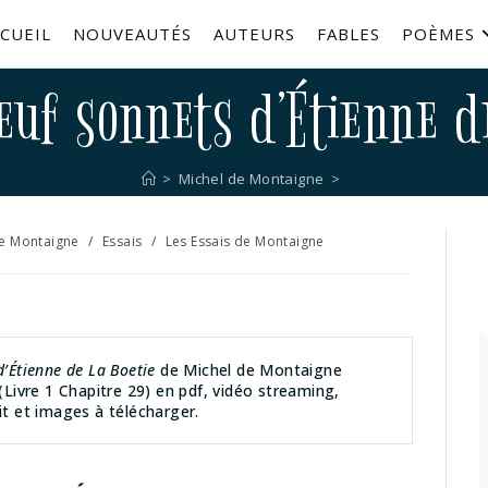
CUEIL
NOUVEAUTÉS
AUTEURS
FABLES
POÈMES
euf sonnets d’Étienne d
>
Michel de Montaigne
>
de Montaigne
/
Essais
/
Les Essais de Montaigne
d’Étienne de La Boetie
de Michel de Montaigne
(Livre 1 Chapitre 29) en pdf, vidéo streaming,
it et images à télécharger.