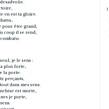
e desadvoüe.
ctoire,
e en est ta gloire.
abattu,
 pour être grand,
 coup il se rend,
en combatu.
seul, je le sens :
a plus forte,
 la porte.
itz perçants,
i tout dans mes sens.
nchise est morte,
nes je porte,
 sens.
oissait,