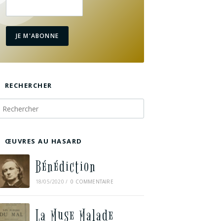
JE M'ABONNE
RECHERCHER
ŒUVRES AU HASARD
Bénédiction
18/05/2020
/
0 COMMENTAIRE
La Muse Malade