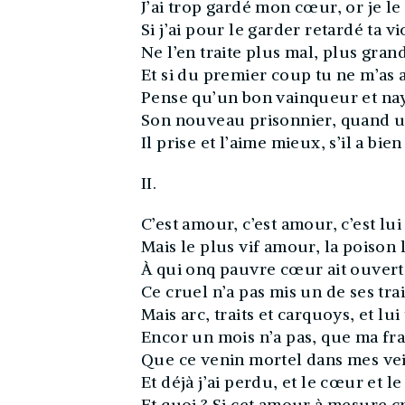
J’ai trop gardé mon cœur, or je l
Si j’ai pour le garder retardé ta vi
Ne l’en traite plus mal, plus grand
Et si du premier coup tu ne m’as 
Pense qu’un bon vainqueur et nay
Son nouveau prisonnier, quand un
Il prise et l’aime mieux, s’il a bi
II.
C’est amour, c’est amour, c’est lui 
Mais le plus vif amour, la poison l
À qui onq pauvre cœur ait ouverte
Ce cruel n’a pas mis un de ses tra
Mais arc, traits et carquoys, et lu
Encor un mois n’a pas, que ma fra
Que ce venin mortel dans mes vei
Et déjà j’ai perdu, et le cœur et le
Et quoi ? Si cet amour à mesure cr