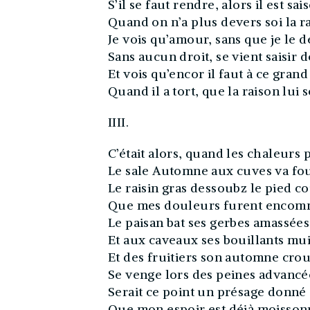
S’il se faut rendre, alors il est sai
Quand on n’a plus devers soi la r
Je vois qu’amour, sans que je le d
Sans aucun droit, se vient saisir d
Et vois qu’encor il faut à ce grand
Quand il a tort, que la raison lui 
IIII.
C’était alors, quand les chaleurs 
Le sale Automne aux cuves va fou
Le raisin gras dessoubz le pied co
Que mes douleurs furent encom
Le paisan bat ses gerbes amassées
Et aux caveaux ses bouillants mui
Et des fruitiers son automne crou
Se venge lors des peines advancé
Serait ce point un présage donné
Que mon espoir est déjà moisson