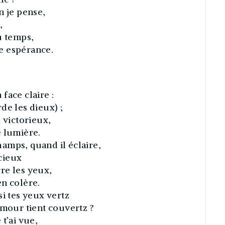
n je pense,
,
u temps,
e espérance.
 face claire :
de les dieux) ;
 victorieux,
e lumière.
amps, quand il éclaire,
 cieux
rre les yeux,
 en colère.
si tes yeux vertz
amour tient couvertz ?
 t’ai vue,