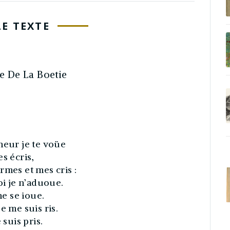
LE TEXTE
e De La Boetie
eur je te voüe
s écris,
rmes et mes cris :
oi je n’aduoue.
e se ioue.
e me suis ris.
e suis pris.