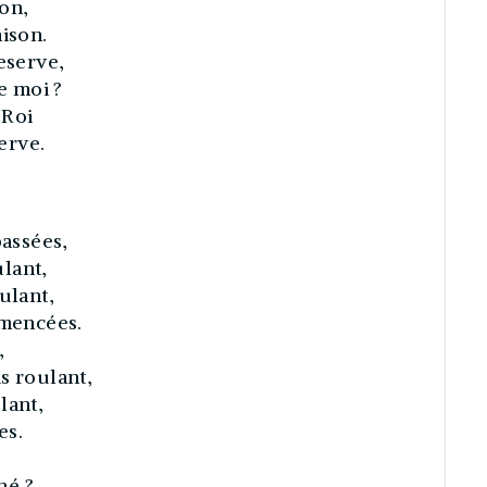
son,
aison.
eserve,
e moi ?
 Roi
serve.
passées,
lant,
ulant,
mencées.
,
s roulant,
lant,
es.
né ?