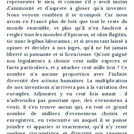
representer le sien, et comme s’il y avoit moins
d’animosité et d’aspreté à gloser qu’à inventer.
Nous voyons combien il se trompoit. Car nous
avons en France plus de loix que tout le reste du
monde ensemble, et plus qu’il n’en faudroit à
reigler tous les mondes d’Epicurus, ut olim flagitiis,
sic nunc legibus laboramus ; et si avons tant laissé à
opiner et decider à nos juges, qu’il ne fut jamais
liberté si puissante et si licencieuse. Qu’ont gaigné
nos legislateurs à choisir cent mille especes et
faicts particuliers, et y attacher cent mille loix ? Ce
nombre n’a aucune proportion avec l’infinie
diversité des actions humaines. La multiplication
de nos inventions n’arrivera pas à la variation des
exemples. Adjoustez y en cent fois autant : il
n’adviendra pas pourtant que, des evenemens à
venir, il s’en trouve aucun qui, en tout ce grand
nombre de milliers d’evenemens choisis et
enregistrez, en rencontre un auquel il se puisse
joindre et apparier si exactement, qu’il n’y reste
quelque circonstance et diversité qui requiere