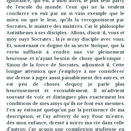
ignorance, qui est, à mon advis, le plus seur party
de l’escole du monde. Ceux qui ne la veulent
conclurre en eux par un si vain exemple que le
mien ou que le leur, qu’ils la recognoissent par
Socrates, le maistre des maistres. Car le philosophe
Antisthenes à ses disciples : Allons, disoit-il, vous et
moy ouyr Socrates ; là je seray disciple avec vous.
Et, soustenant ce dogme de sa secte Stoïque, que la
vertu suffisoit à rendre une vie pleinement
heureuse et n’ayant besoin de chose quelconque :
Sinon de la force de Socrates, adjoustoit il. Cette
longue attention que j’employe à me considerer
me dresse à juger aussi passablement des autres, et
est peu de choses dequoy je parle plus
heureusement et excusablement. Il m’advient
souvant de voir et distinguer plus exactement les
conditions de mes amys qu’ils ne font eux mesmes.
J’en ay estonné quelqu’un par la pertinence de ma
description, et l’ay adverty de soy. Pour m’estre,
dés mon enfance, dressé à mirer ma vie dans celle
d’autruy, j’ay acquis une complexion studieuse en