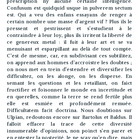
prescription ny aucune certaine intelligence.
Confusum est quidquid usque in pulverem sectum
est. Qui a veu des enfans essayans de renger à
certain nombre une masse d’argent vif ? Plus ils le
pressent et pestrissent et s’estudient à le
contraindre à leur loy, plus ils irritent la liberté de
ce genereux metal : il fuit à leur art et se va
menuisant et esparpillant au delà de tout compte.
C’est de mesme, car, en subdivisant ces subtilitez,
on apprend aux hommes d’accroistre les doubtes ;
on nous met en trein d’estendre et diversifier les
difficultez, on les alonge, on les disperse. En
semant les questions et les retaillant, on faict
fructifier et foisonner le monde en incertitude et
en querelles, comme la terre se rend fertile plus
elle est esmiée et profondément remuée.
Difficultatem facit doctrina. Nous doubtions sur
Ulpian, redoutons encore sur Bartolus et Baldus. Il
falloit effacer la trace de cette diversité
innumerable d’opinions, non poinct s’en parer et
en entester la posterité. Je ne sçay qu’en dire, mais