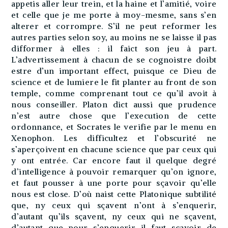
appetis aller leur trein, et la haine et l’amitié, voire
et celle que je me porte à moy-mesme, sans s’en
alterer et corrompre. S’il ne peut reformer les
autres parties selon soy, au moins ne se laisse il pas
difformer à elles : il faict son jeu à part.
L’advertissement à chacun de se cognoistre doibt
estre d’un important effect, puisque ce Dieu de
science et de lumiere le fit planter au front de son
temple, comme comprenant tout ce qu’il avoit à
nous conseiller. Platon dict aussi que prudence
n’est autre chose que l’execution de cette
ordonnance, et Socrates le verifie par le menu en
Xenophon. Les difficultez et l’obscurité ne
s’aperçoivent en chacune science que par ceux qui
y ont entrée. Car encore faut il quelque degré
d’intelligence à pouvoir remarquer qu’on ignore,
et faut pousser à une porte pour sçavoir qu’elle
nous est close. D’où naist cette Platonique subtilité
que, ny ceux qui sçavent n’ont à s’enquerir,
d’autant qu’ils sçavent, ny ceux qui ne sçavent,
d’autant que pour s’enquerir il faut sçavoir de