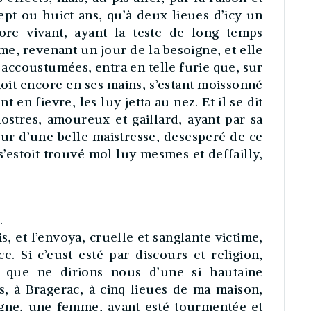
sept ou huict ans, qu’à deux lieues d’icy un
re vivant, ayant la teste de long temps
e, revenant un jour de la besoigne, et elle
s accoustumées, entra en telle furie que, sur
enoit encore en ses mains, s’estant moissonné
t en fievre, les luy jetta au nez. Et il se dit
stres, amoureux et gaillard, ayant par sa
ur d’une belle maistresse, desesperé de ce
 s’estoit trouvé mol luy mesmes et deffailly,
.
s, et l’envoya, cruelle et sanglante victime,
. Si c’eust esté par discours et religion,
 que ne dirions nous d’une si hautaine
s, à Bragerac, à cinq lieues de ma maison,
igne, une femme, ayant esté tourmentée et