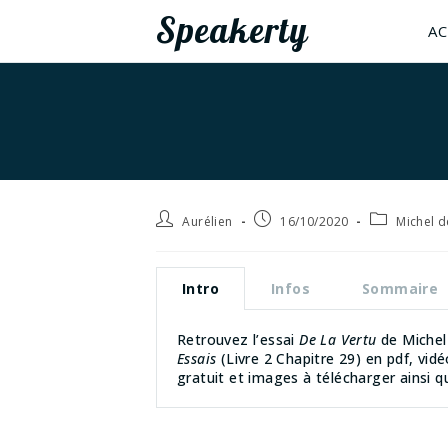
Speakerty
AC
Aurélien
16/10/2020
Michel 
Intro
Infos
Sommaire
Retrouvez l’essai
De La Vertu
de Michel 
Essais
(Livre 2 Chapitre 29) en pdf, vidé
gratuit et images à télécharger ainsi 