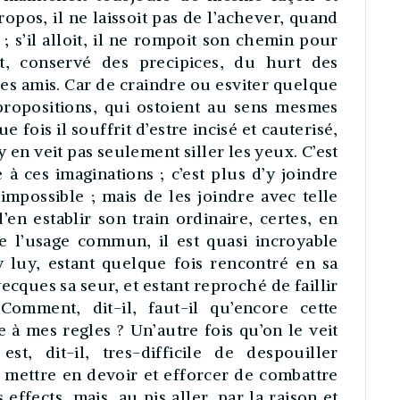
ropos, il ne laissoit pas de l’achever, quand
é ; s’il alloit, il ne rompoit son chemin pour
, conservé des precipices, du hurt des
ses amis. Car de craindre ou esviter quelque
propositions, qui ostoient au sens mesmes
e fois il souffrit d’estre incisé et cauterisé,
 en veit pas seulement siller les yeux. C’est
 ces imaginations ; c’est plus d’y joindre
s impossible ; mais de les joindre avec telle
en establir son train ordinaire, certes, en
de l’usage commun, il est quasi incroyable
 luy, estant quelque fois rencontré en sa
cques sa seur, et estant reproché de faillir
Comment, dit-il, faut-il qu’encore cette
à mes regles ? Un’autre fois qu’on le veit
st, dit-il, tres-difficile de despouiller
 mettre en devoir et efforcer de combattre
effects, mais, au pis aller, par la raison et