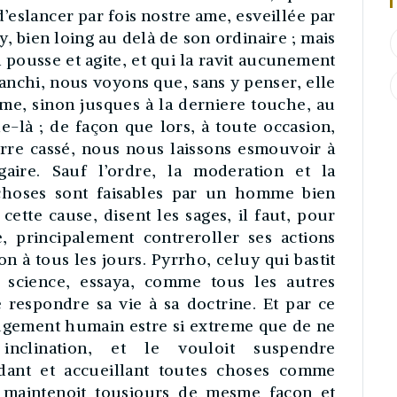
slancer par fois nostre ame, esveillée par
, bien loing au delà de son ordinaire ; mais
a pousse et agite, et qui la ravit aucunement
franchi, nous voyons que, sans y penser, elle
me, sinon jusques à la derniere touche, au
e-là ; de façon que lors, à toute occasion,
re cassé, nous nous laissons esmouvoir à
ire. Sauf l’ordre, la moderation et la
 choses sont faisables par un homme bien
cette cause, disent les sages, il faut, pour
 principalement contreroller ses actions
 à tous les jours. Pyrrho, celuy qui bastit
e science, essaya, comme tous les autres
 respondre sa vie à sa doctrine. Et par ce
 jugement humain estre si extreme que de ne
nclination, et le vouloit suspendre
dant et accueillant toutes choses comme
se maintenoit tousjours de mesme façon et