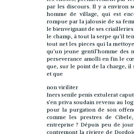
par les discours. Il y a environ 
homme de village, qui est enco
rompue par la jalousie de sa femm
le bienveignant de ses criaillerie
le champ, à tout la serpe qu’il t
tout net les pieces qui la mettoyen
qu’un jeune gentil’homme des no
perseverance amolli en fin le cœ
que, sur le point de la charge, il
et que
non viriliter
Iners senile penis extulerat caput
s’en priva soudain revenu au logi
pour la purgation de son offence
comme les prestres de Cibele,
entreprise ? Dépuis peu de jour
contremont la riviere de Dordo