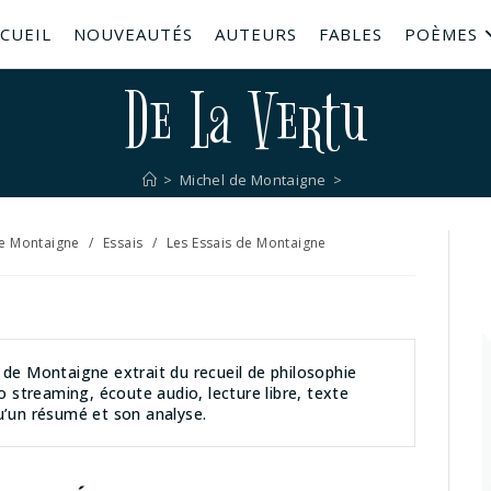
CUEIL
NOUVEAUTÉS
AUTEURS
FABLES
POÈMES
De La Vertu
>
Michel de Montaigne
>
de Montaigne
/
Essais
/
Les Essais de Montaigne
de Montaigne extrait du recueil de philosophie
o streaming, écoute audio, lecture libre, texte
qu’un résumé et son analyse.