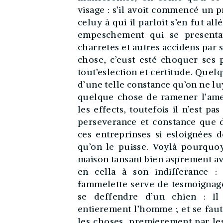
visage : s’il avoit commencé un p
celuy à qui il parloit s’en fut all
empeschement qui se presentat
charretes et autres accidens par 
chose, c’eust esté choquer ses 
tout’eslection et certitude. Quelqu
d’une telle constance qu’on ne luy
quelque chose de ramener l’ame à
les effects, toutefois il n’est pa
perseverance et constance que d’
ces entreprinses si esloignées 
qu’on le puisse. Voylà pourquoy
maison tansant bien asprement ave
en cella à son indifferance : 
fammelette serve de tesmoignage 
se deffendre d’un chien : Il e
entierement l’homme ; et se faut
les choses, premierement par les 