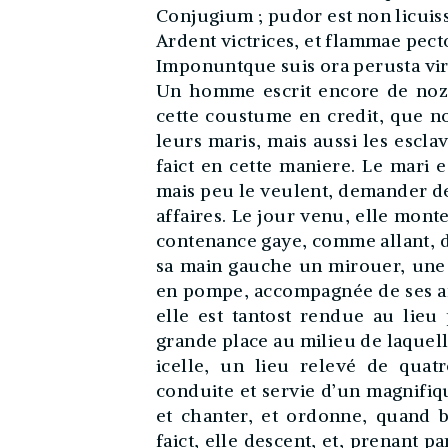
Conjugium ; pudor est non licuis
Ardent victrices, et flammae pect
Imponuntque suis ora perusta vir
Un homme escrit encore de noz jours avoir veu en ces nations Orientales cette coustume en credit, que non seulement les femmes s’enterrent apres leurs maris, mais aussi les esclaves des quelles il a eu jouissance. Ce qui se faict en cette maniere. Le mari estant trespassé, la vefve peut, si elle veut, mais peu le veulent, demander deux ou trois mois d’espace à disposer de ses affaires. Le jour venu, elle monte à cheval, parée comme à nopces, et, d’une contenance gaye, comme allant, dict-elle, dormir avec son espoux, tenant en sa main gauche un mirouer, une flesche en l’autre. S’estant ainsi promenée en pompe, accompagnée de ses amis et parents, et de grand peuple en feste, elle est tantost rendue au lieu public destiné à tels spectacles. C’est une grande place au milieu de laquelle il y a une fosse pleine de bois, et, joignant icelle, un lieu relevé de quatre ou cinq marches, sur le quel elle est conduite et servie d’un magnifique repas. Apres le quel, elle se met à baller et chanter, et ordonne, quand bon luy semble, qu’on allume le feu. Cela faict, elle descent, et, prenant par la main le plus proche des parents de son mary, ils vont ensamble à la riviere voisine, où elle se despouille toute nue et distribue ses joyaux et vestements à ses amis et se va plongeant dans l’eau, comme pour y laver ses pechez. Sortant de là, elle s’enveloppe d’un linge jaune de quatorze brasses de long, et donnant de rechef la main à ce parent de son mary, s’en revont sur la motte où elle parle au peuple et recommande ses enfans, si elle en a. Entre la fosse et la motte on tire volontiers un rideau, pour leur oster la veue de cette fornaise ardente ; ce qu’aucunes deffendent pour tesmoigner plus de courage. Finy qu’elle a de dire, une femme luy presente un vase plein d’huile à s’oindre la teste et tout le corps, lequel elle jette dans le feu, quand elle en a faict, et, en l’instant, s’y lance elle mesme. Sur l’heure, le peuple renverse sur elle quantité de buches pour l’empescher de languir, et se change toute leur joye en deuil et tristesse. Si ce sont personnes de moindre estoffe, le corps du mort est porté au lieu où on le veut enterrer, et là mis en son seant, la vefve à genoux devant luy l’embrassant estroittement, et se tient en ce poinct pendant qu’on bastit au tour d’eux un mur qui, venant à se hausser jusques à l’endroit des espaules de la femme, quelqu’un des siens, par le derriere prenant sa teste, luy tort le col ; et rendu qu’elle a l’esprit, le mur est soudain monté et clos, où ils demeurent ensevelis. En ce mesme pays, il y avoit quelque chose de pareil en leurs Gypnosophistes : car, non par la contrainte d’autruy, non par l’impetuosité d’un’humeur soudaine, mais par expresse profession de leur regle, leur façon estoit, à mesure qu’ils avoyent attaint certain aage ou qu’ils se voyoient menassez par quelque maladie, de se faire dresser un buchier, et au dessus un lit bien paré ; et apres avoir festoyé joyeusement leurs amis et connoissans, s’aler planter dans ce lict, en telle resolution que, le feu y estant mis, on ne les vid mouvoir ny pieds ny mains : et ainsi mourut l’un d’eux, Calanus, en presence de toute l’armée d’Alexandre le Grand. Et n’estoit estimé entre eux ny saint, ny bien heureux, qui ne s’estoit ainsi tué, envoyant son ame purgée et purifiée par le feu, apres avoir consumé tout ce qu’il y avoit de mortel et terrestre. Cette constante premeditation de toute la vie, c’est ce qui faict le miracle. Parmy nos autres disputes, celle du Fatum s’y est meslée ; et, pour attacher les choses advenir et nostre volonté mesmes à certaine et inevitable necessité, on est encore sur cet argument du temps passé : Puis que Dieu prevoit toutes choses devoir ainsin advenir, comme il fait sans doubte, il faut donc qu’elles adviennent ainsi. A quoy nos maistres respondent que le voir que quelque chose advienne, comme nous faisons, et Dieu de mesmes (car, tout luy estant present, il voit plustost qu’il ne prevoit), ce n’est pas la forcer d’advenir : voire, nous voyons à cause que les choses adviennent, et les choses n’adviennent pas à cause que nous voyons. L’advenement faict la science, non la science l’advenement. Ce que nous voyons advenir, advient ; mais il pouvoit autrement advenir ; et Dieu, au registre des causes des advenements qu’il a en sa prescience, y a aussi celles qu’on app