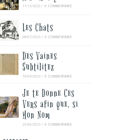
11/12/2020
/
0 COMMENTAIRE
Les Chats
08/07/2020
/
0 COMMENTAIRE
Des Vaines
Subtilitez
10/09/2020
/
0 COMMENTAIRE
Je te Donne Ces
Vers afin que, si
Mon Nom
25/06/2020
/
0 COMMENTAIRE