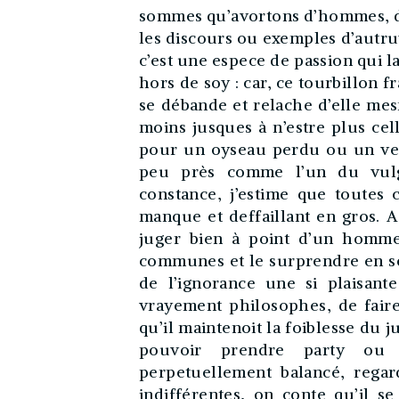
sommes qu’avortons d’hommes, d’e
les discours ou exemples d’autruy
c’est une espece de passion qui l
hors de soy : car, ce tourbillon 
se débande et relache d’elle mes
moins jusques à n’estre plus cell
pour un oyseau perdu ou un ver
peu près comme l’un du vulga
constance, j’estime que toutes
manque et deffaillant en gros. A 
juger bien à point d’un homme,
communes et le surprendre en son
de l’ignorance une si plaisant
vrayement philosophes, de faire
qu’il maintenoit la foiblesse du
pouvoir prendre party ou i
perpetuellement balancé, regar
indifférentes, on conte qu’il 