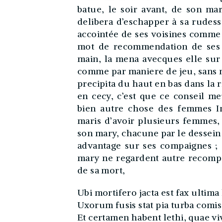
batue, le soir avant, de son ma
delibera d’eschapper à sa rudesse
accointée de ses voisines comme
mot de recommendation de ses a
main, la mena avecques elle sur l
comme par maniere de jeu, sans 
precipita du haut en bas dans la ri
en cecy, c’est que ce conseil meu
bien autre chose des femmes In
maris d’avoir plusieurs femmes, 
son mary, chacune par le dessein d
advantage sur ses compaignes ; e
mary ne regardent autre recompa
de sa mort,
Ubi mortifero jacta est fax ultima 
Uxorum fusis stat pia turba comis
Et certamen habent lethi, quae v