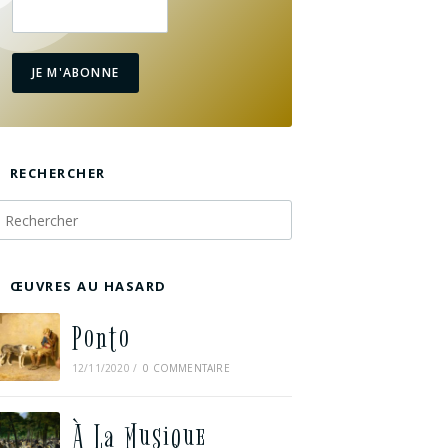
JE M'ABONNE
RECHERCHER
ŒUVRES AU HASARD
Ponto
12/11/2020
/
0 COMMENTAIRE
À La Musique