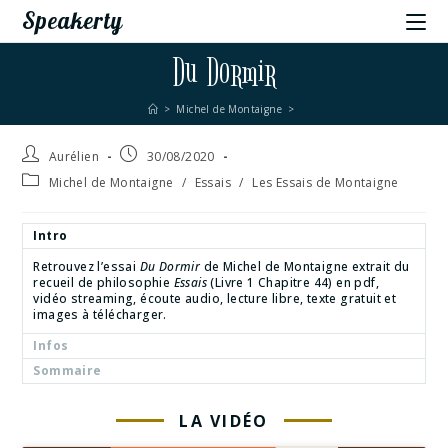
Speakerty
Du Dormir
>
Michel de Montaigne
>
Aurélien
30/08/2020
Michel de Montaigne
/
Essais
/
Les Essais de Montaigne
Intro
Retrouvez l’essai
Du Dormir
de Michel de Montaigne extrait du
recueil de philosophie
Essais
(Livre 1 Chapitre 44) en pdf,
vidéo streaming, écoute audio, lecture libre, texte gratuit et
images à télécharger.
Infos
Sommaire
LA VIDÉO