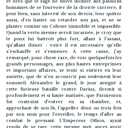
et ores que le sage ne doive donner aux passions
humaines de se fourvoier de la droicte carriere, il
peut bien, sans interest de son devoir, leur quitter
aussi, d’en haster ou retarder son pas, et ne se
planter comme un Colosse immobile et impassible.
Quand la vertu mesme seroit incarnée, je croy que
le poux lui battroit plus fort, allant à l’assaut,
qu’allant disner : voire il est necessaire qu’elle
s’eschauffe et s’esmeuve. A cette cause, j’ay
remarqué, pour chose rare, de voir quelquefois les
grands personnages, aux plus hautes entreprinses
et importans affaires, se tenir si entiers en leur
assiette, que de n’en accourcir pas seulement leur
sommeil. Alexandre le grand, le jour assigné à
cette furieuse bataille contre Darius, dormit si
profondement et si haute matinée, que Parmenion
fut contraint d’entrer en sa chambre, et,
approchant de son lit, l’appeller deux ou trois fois
par son nom pour l’esveiller, le temps d’aller au
combat le pressant. L’Empereur Othon, ayant
resolu de se tuer, cette mesme nuit, apres avoir