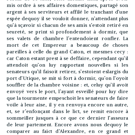
mis ordre à ses affaires domestiques, partagé son
argent à ses serviteurs et affilé le tranchant d’une
espée dequoy il se vouloit donner, n’attendant plus
qu’à sçavoir si chacun de ses amis s’estoit retiré en
seureté, se print si profondement à dormir, que
ses valets de chambre l’entendoient ronfler. La
mort de cet Empereur a beaucoup de choses
pareilles à celle du grand Caton, et mesmes cecy :
car Caton estant prest à se deffaire, cependant qu’il
attendoit qu’on luy rapportast nouvelles si les
senateurs qu’il faisoit retirer, s’estoient eslargis du
port d’Utique, se mit si fort à dormir, qu’on l’oyoit
souffler de la chambre voisine : et, celuy qu’il avoit
envoyé vers le port, l’ayant esveillé pour luy dire
que la tourmente empeschoit les senateurs de faire
voile à leur aise, il y en renvoya encore un autre,
et, se r’enfonçant dans le lict, se remit encore à
sommeiller jusques à ce que ce dernier l’asseura
de leur partement. Encore avons nous dequoy le
comparer au faict d’Alexandre, en ce grand et