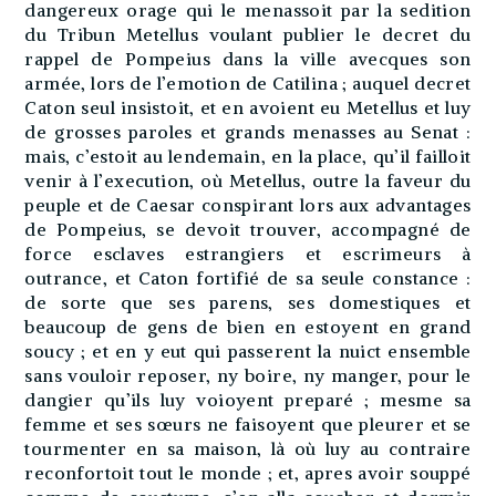
dangereux orage qui le menassoit par la sedition
du Tribun Metellus voulant publier le decret du
rappel de Pompeius dans la ville avecques son
armée, lors de l’emotion de Catilina ; auquel decret
Caton seul insistoit, et en avoient eu Metellus et luy
de grosses paroles et grands menasses au Senat :
mais, c’estoit au lendemain, en la place, qu’il failloit
venir à l’execution, où Metellus, outre la faveur du
peuple et de Caesar conspirant lors aux advantages
de Pompeius, se devoit trouver, accompagné de
force esclaves estrangiers et escrimeurs à
outrance, et Caton fortifié de sa seule constance :
de sorte que ses parens, ses domestiques et
beaucoup de gens de bien en estoyent en grand
soucy ; et en y eut qui passerent la nuict ensemble
sans vouloir reposer, ny boire, ny manger, pour le
dangier qu’ils luy voioyent preparé ; mesme sa
femme et ses sœurs ne faisoyent que pleurer et se
tourmenter en sa maison, là où luy au contraire
reconfortoit tout le monde ; et, apres avoir souppé