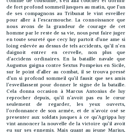
comme de coustume, s’en alla coucher et dormir
de fort profond sommeil jusques au matin, que l’un
de ses compagnons au Tribunat le vint esveiller
pour aller à l’escarmouche. La connoissance que
nous avons de la grandeur de courage de cet
homme par le reste de sa vie, nous peut faire juger
en toute seureté que cecy luy partoit d’une ame si
loing eslevée au dessus de tels accidents, qu’il n’en
daignoit entrer en cervelle, non plus que
d’accidens ordinaires. En la bataille navale que
Augustus gaigna contre Sextus Pompeius en Sicile,
sur le point d’aller au combat, il se trouva pressé
d’un si profond sommeil qu’il fausit que ses amis
l’esveillassent pour donner le signe de la bataille.
Cela donna occasion à Marcus Antonius de luy
reprocher depuis, qu’il n’avoit pas eu le cœur
seulement de regarder, les yeux ouverts,
l’ordonnance de son armée, et de n’avoir osé se
presenter aux soldats jusques à ce qu’Agrippa luy
vint annoncer la nouvelle de la victoire qu’il avoit
eu sur ses ennemis. Mais quant au jeune Marius,