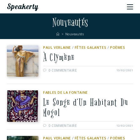
Speakerty
Nouveautés
>
Nouveautés
PAUL VERLAINE
/
FÊTES GALANTES
/
POÈMES
À Clymène
0 COMMENTAIRE
13/02/2021
FABLES DE LA FONTAINE
Le Songe d’Un Habitant Du
Mogol
0 COMMENTAIRE
12/02/2021
PAUL VERLAINE
/
FÊTES GALANTES
/
POÈMES