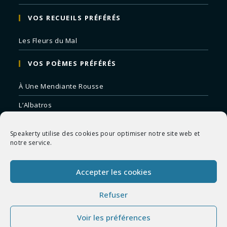
VOS RECUEILS PRÉFÉRÉS
Les Fleurs du Mal
VOS POÈMES PRÉFÉRÉS
À Une Mendiante Rousse
L’Albatros
Correspondances
Speakerty utilise des cookies pour optimiser notre site web et
Remords Posthume
notre service.
La Mort des Artistes
Accepter les cookies
Le Crépuscule du Soir
Refuser
Voir les préférences