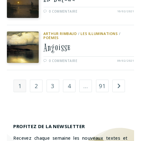
0 COMMENTAIRE
10/02/2021
ARTHUR RIMBAUD
/
LES ILLUMINATIONS
/
POÈMES
Angoisse
0 COMMENTAIRE
09/02/2021
1
2
3
4
…
91
PROFITEZ DE LA NEWSLETTER
Recevez chaque semaine les nouveaux textes et