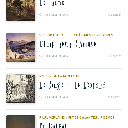
Le Faune
0 COMMENTAIRE
11/02/2021
VICTOR HUGO
/
LES CHÂTIMENTS
/
POÈMES
L’Empereur S’Amuse
0 COMMENTAIRE
10/02/2021
FABLES DE LA FONTAINE
Le Singe et Le Léopard
0 COMMENTAIRE
10/02/2021
PAUL VERLAINE
/
FÊTES GALANTES
/
POÈMES
En Bateau