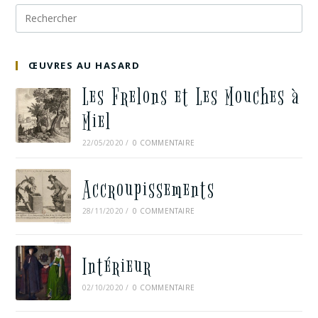
ŒUVRES AU HASARD
Les Frelons et Les Mouches à
Miel
22/05/2020
/
0 COMMENTAIRE
Accroupissements
28/11/2020
/
0 COMMENTAIRE
Intérieur
02/10/2020
/
0 COMMENTAIRE