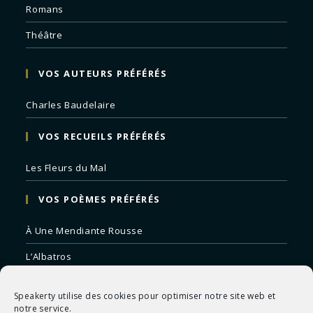
Romans
Théâtre
VOS AUTEURS PRÉFÉRÉS
Charles Baudelaire
VOS RECUEILS PRÉFÉRÉS
Les Fleurs du Mal
VOS POÈMES PRÉFÉRÉS
À Une Mendiante Rousse
L’Albatros
Correspondances
Speakerty utilise des cookies pour optimiser notre site web et
Remords Posthume
notre service.