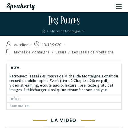
Speakerty
Des Pouces
>
Michel de Montaigne
>
Aurélien
13/10/2020
Michel de Montaigne
/
Essais
/
Les Essais de Montaigne
Intro
Retrouvez l’essai
Des Pouces
de Michel de Montaigne extrait du
recueil de philosophie
Essais
(Livre 2 Chapitre 26) en pdf,
vidéo streaming, écoute audio, lecture libre, texte gratuit et
images à télécharger ainsi qu’un résumé et son analyse.
Infos
Sommaire
LA VIDÉO