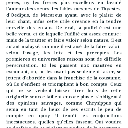
peres, ny les freres plus excellens en beauté
l’amour des soeurs, les fables mesmes de Thyestes,
d’Oedipus, de Macareus ayant, avec le plaisir de
leur chant, infus cette utile creance en la tendre
cervelle des enfans. De vrai, la pudicité est une
belle vertu, et de laquelle l’utilité est assez connue :
mais de la traitter et faire valoir selon nature, il est
autant malaysé, comme il est aisé de la faire valoir
selon l’usage, les loix et les preceptes. Les
premieres et universelles raisons sont de difficile
perscrutation. Et les passent noz maistres en
escumant, ou, ne les osant pas seulement taster, se
jettent d’abordée dans la franchise de la coustume,
où ils s’enflent et triomphent à bon compte. Ceux
qui ne se veulent laisser tirer hors de cette
originelle source faillent encore plus et s’obligent à
des opinions sauvages, comme Chrysippus qui
sema en tant de lieux de ses escrits le peu de
compte en quoy il tenoit les conjonctions
incestueuses, quelles qu’elles fussent. Qui voudra
se desfaire de ce violent prejudice de la coustume,