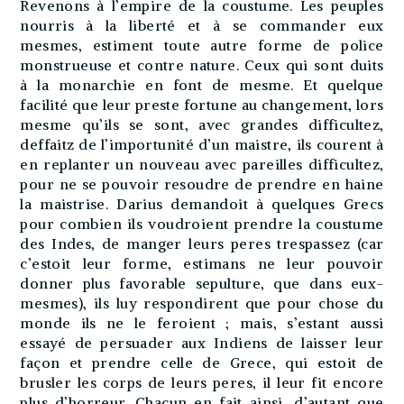
Revenons à l’empire de la coustume. Les peuples
nourris à la liberté et à se commander eux
mesmes, estiment toute autre forme de police
monstrueuse et contre nature. Ceux qui sont duits
à la monarchie en font de mesme. Et quelque
facilité que leur preste fortune au changement, lors
mesme qu’ils se sont, avec grandes difficultez,
deffaitz de l’importunité d’un maistre, ils courent à
en replanter un nouveau avec pareilles difficultez,
pour ne se pouvoir resoudre de prendre en haine
la maistrise. Darius demandoit à quelques Grecs
pour combien ils voudroient prendre la coustume
des Indes, de manger leurs peres trespassez (car
c’estoit leur forme, estimans ne leur pouvoir
donner plus favorable sepulture, que dans eux-
mesmes), ils luy respondirent que pour chose du
monde ils ne le feroient ; mais, s’estant aussi
essayé de persuader aux Indiens de laisser leur
façon et prendre celle de Grece, qui estoit de
brusler les corps de leurs peres, il leur fit encore
plus d’horreur. Chacun en fait ainsi, d’autant que