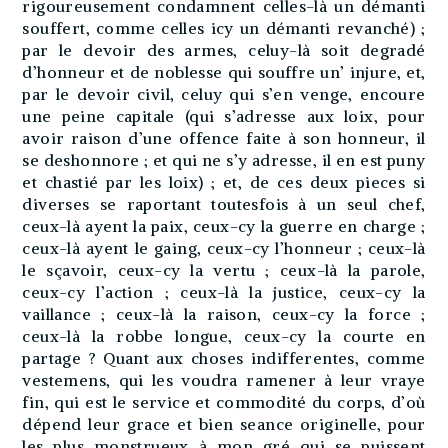
rigoureusement condamnent celles-là un démanti
souffert, comme celles icy un démanti revanché) ;
par le devoir des armes, celuy-là soit degradé
d’honneur et de noblesse qui souffre un’ injure, et,
par le devoir civil, celuy qui s’en venge, encoure
une peine capitale (qui s’adresse aux loix, pour
avoir raison d’une offence faite à son honneur, il
se deshonnore ; et qui ne s’y adresse, il en est puny
et chastié par les loix) ; et, de ces deux pieces si
diverses se raportant toutesfois à un seul chef,
ceux-là ayent la paix, ceux-cy la guerre en charge ;
ceux-là ayent le gaing, ceux-cy l’honneur ; ceux-là
le sçavoir, ceux-cy la vertu ; ceux-là la parole,
ceux-cy l’action ; ceux-là la justice, ceux-cy la
vaillance ; ceux-là la raison, ceux-cy la force ;
ceux-là la robbe longue, ceux-cy la courte en
partage ? Quant aux choses indifferentes, comme
vestemens, qui les voudra ramener à leur vraye
fin, qui est le service et commodité du corps, d’où
dépend leur grace et bien seance originelle, pour
les plus monstrueux à mon gré qui se puissent