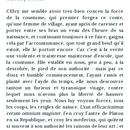
CElvy me semble avoir tres-bien conceu la force
de la coustume, qui premier forgea ce conte,
qu’une femme de village, ayant apris de caresser et
porter entre ses bras un veau des l’heure de sa
naissance, et continuant tousjours à ce faire, gaigna
cela par l’accoustumance, que tout grand beuf qu’il
estoit, elle le portoit encore. Car c’est à la verité
une violente et traistresse maistresse d’escole, que
la coustume. Elle establit en nous, peu à peu, à la
desrobée, le pied de son authorité : mais par ce
doux et humble commencement, l’ayant rassis et
planté avec l’ayde du temps, elle nous descouvre
tantost un furieux et tyrannique visage, contre
lequel nous n’avons plus la liberté de hausser
seulement les yeux. Nous luy voyons forcer, tous
les coups, les reigles de nature.
Usus efficacissimus
rerum omnium magister
. J’en croy l’antre de Platon
en sa Republique, et croy les medecins, qui quitent
si souvent à son authorité les raisons de leur art ; et