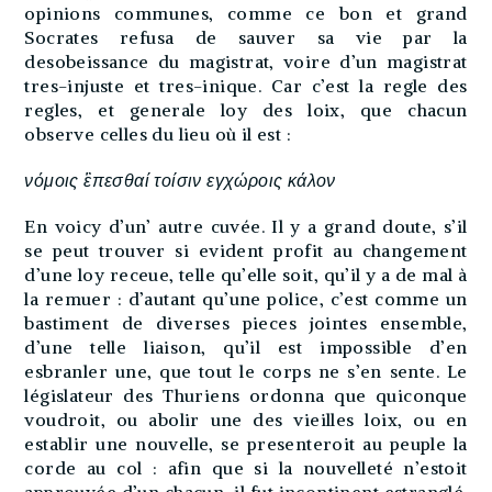
opinions communes, comme ce bon et grand
Socrates refusa de sauver sa vie par la
desobeissance du magistrat, voire d’un magistrat
tres-injuste et tres-inique. Car c’est la regle des
regles, et generale loy des loix, que chacun
observe celles du lieu où il est :
νόμοις ἒπεσθαί τοίσιν εγχώροις κάλον
En voicy d’un’ autre cuvée. Il y a grand doute, s’il
se peut trouver si evident profit au changement
d’une loy receue, telle qu’elle soit, qu’il y a de mal à
la remuer : d’autant qu’une police, c’est comme un
bastiment de diverses pieces jointes ensemble,
d’une telle liaison, qu’il est impossible d’en
esbranler une, que tout le corps ne s’en sente. Le
législateur des Thuriens ordonna que quiconque
voudroit, ou abolir une des vieilles loix, ou en
establir une nouvelle, se presenteroit au peuple la
corde au col : afin que si la nouvelleté n’estoit
approuvée d’un chacun, il fut incontinent estranglé.