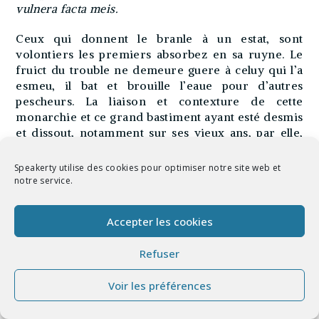
vulnera facta meis.
Ceux qui donnent le branle à un estat, sont
volontiers les premiers absorbez en sa ruyne. Le
fruict du trouble ne demeure guere à celuy qui l’a
esmeu, il bat et brouille l’eaue pour d’autres
pescheurs. La liaison et contexture de cette
monarchie et ce grand bastiment ayant esté desmis
et dissout, notamment sur ses vieux ans, par elle,
donne tant qu’on veut d’ouverture et d’entrée à
pareilles injures. La majesté royalle, dict un ancien,
Speakerty utilise des cookies pour optimiser notre site web et
s’avale plus difficilement du sommet au milieu
notre service.
qu’elle ne se precipite du milieu à fons. Mais si les
inventeurs sont plus dommageables, les imitateurs
Accepter les cookies
sont plus vicieux, de se jetter en des exemples,
desquels ils ont senty et puny l’horreur et le mal. Et
Refuser
s’il y a quelque degré d’honneur, mesmes au mal
faire, ceux-cy doivent aux autres la gloire de
Voir les préférences
l’invention, et le courage du premier effort. Toutes
sortes de nouvelle desbauche puisent