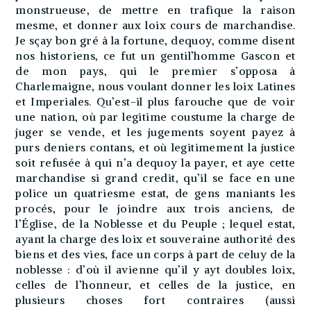
monstrueuse, de mettre en trafique la raison
mesme, et donner aux loix cours de marchandise.
Je sçay bon gré à la fortune, dequoy, comme disent
nos historiens, ce fut un gentil’homme Gascon et
de mon pays, qui le premier s’opposa à
Charlemaigne, nous voulant donner les loix Latines
et Imperiales. Qu’est-il plus farouche que de voir
une nation, où par legitime coustume la charge de
juger se vende, et les jugements soyent payez à
purs deniers contans, et où legitimement la justice
soit refusée à qui n’a dequoy la payer, et aye cette
marchandise si grand credit, qu’il se face en une
police un quatriesme estat, de gens maniants les
procés, pour le joindre aux trois anciens, de
l’Église, de la Noblesse et du Peuple ; lequel estat,
ayant la charge des loix et souveraine authorité des
biens et des vies, face un corps à part de celuy de la
noblesse : d’où il avienne qu’il y ayt doubles loix,
celles de l’honneur, et celles de la justice, en
plusieurs choses fort contraires (aussi