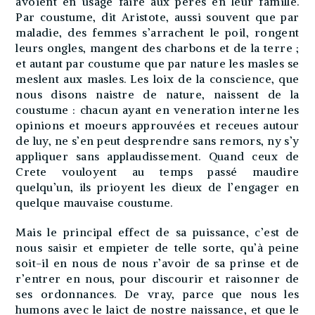
avoient en usage faire aux peres en leur famille.
Par coustume, dit Aristote, aussi souvent que par
maladie, des femmes s’arrachent le poil, rongent
leurs ongles, mangent des charbons et de la terre ;
et autant par coustume que par nature les masles se
meslent aux masles. Les loix de la conscience, que
nous disons naistre de nature, naissent de la
coustume : chacun ayant en veneration interne les
opinions et moeurs approuvées et receues autour
de luy, ne s’en peut desprendre sans remors, ny s’y
appliquer sans applaudissement. Quand ceux de
Crete vouloyent au temps passé maudire
quelqu’un, ils prioyent les dieux de l’engager en
quelque mauvaise coustume.
Mais le principal effect de sa puissance, c’est de
nous saisir et empieter de telle sorte, qu’à peine
soit-il en nous de nous r’avoir de sa prinse et de
r’entrer en nous, pour discourir et raisonner de
ses ordonnances. De vray, parce que nous les
humons avec le laict de nostre naissance, et que le