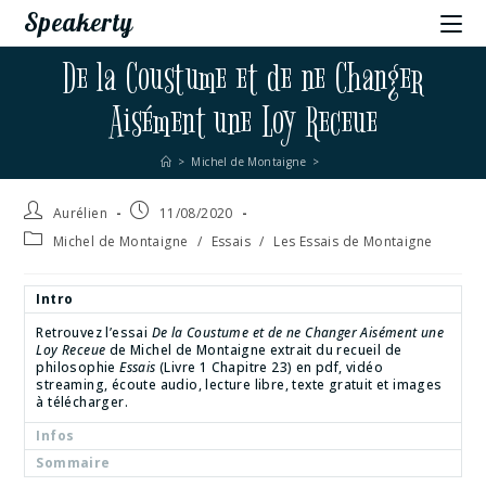
Speakerty
De la Coustume et de ne Changer
Aisément une Loy Receue
>
Michel de Montaigne
>
Aurélien
11/08/2020
Michel de Montaigne
/
Essais
/
Les Essais de Montaigne
Intro
Retrouvez l’essai
De la Coustume et de ne Changer Aisément une
Loy Receue
de Michel de Montaigne extrait du recueil de
philosophie
Essais
(Livre 1 Chapitre 23) en pdf, vidéo
streaming, écoute audio, lecture libre, texte gratuit et images
à télécharger.
Infos
Sommaire