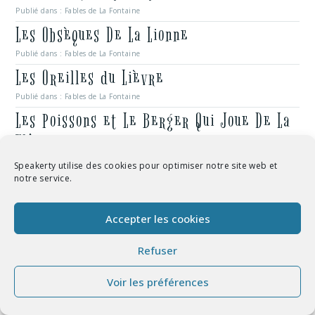
Publié dans :
Fables de La Fontaine
Les Obsèques De La Lionne
Publié dans :
Fables de La Fontaine
Les Oreilles du Lièvre
Publié dans :
Fables de La Fontaine
Les Poissons et Le Berger Qui Joue De La
Flûte
Publié dans :
Fables de La Fontaine
Speakerty utilise des cookies pour optimiser notre site web et
notre service.
Les Poissons et Le Cormoran
Publié dans :
Fables de La Fontaine
Accepter les cookies
Les Voleurs et L’Âne
Publié dans :
Fables de La Fontaine
Refuser
Parole de Socrate
Voir les préférences
Publié dans :
Fables de La Fontaine
Philémon et Baucis