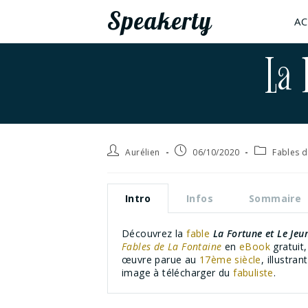
Speakerty
AC
La 
Aurélien
06/10/2020
Fables d
Intro
Infos
Sommaire
Découvrez la
fable
La Fortune et Le Jeu
Fables de La Fontaine
en
eBook
gratuit,
œuvre parue au
17ème siècle
, illustra
image à télécharger du
fabuliste
.