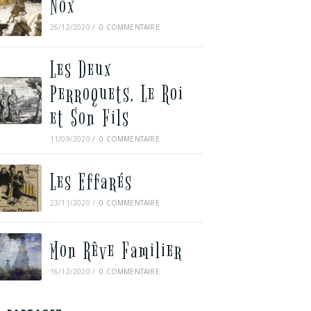
Nox
26/12/2020
/
0 COMMENTAIRE
Les Deux
Perroquets, Le Roi
et Son Fils
11/09/2020
/
0 COMMENTAIRE
Les Effarés
23/11/2020
/
0 COMMENTAIRE
Mon Rêve Familier
16/12/2020
/
0 COMMENTAIRE