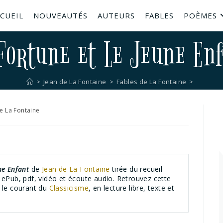
CUEIL
NOUVEAUTÉS
AUTEURS
FABLES
POÈMES
Fortune et Le Jeune En
>
Jean de La Fontaine
>
Fables de La Fontaine
>
e La Fontaine
ne Enfant
de
Jean de La Fontaine
tirée du recueil
 ePub, pdf, vidéo et écoute audio. Retrouvez cette
nt le courant du
Classicisme
, en lecture libre, texte et