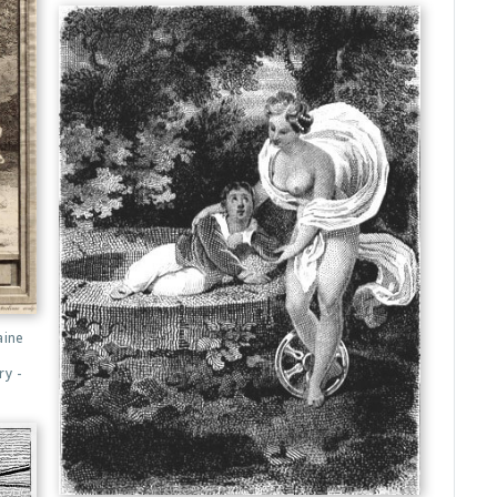
aine
ry -