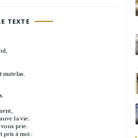
LE TEXTE
nd,
t matelas.
s.
ment,
auve la vie.
 vous prie.
t pris à moi :