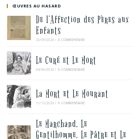
ŒUVRES AU HASARD
De l’Affection des Pères aux
Enfants
25/09/2020
/
0 COMMENTAIRE
Le Curé et Le Mort
04/06/2020
/
0 COMMENTAIRE
La Mort et Le Mourant
11/12/2020
/
0 COMMENTAIRE
Le Marchand, Le
Gentilhomme, Le Pâtre et Le