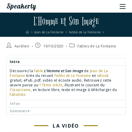
Speakerty
L’Homme et Son Image
>
Jean de La Fontaine
>
Fables de La Fontaine
>
Aurélien
19/10/2020
Fables de La Fontaine
Intro
Découvrez la
fable
L’Homme et Son Image
de
Jean de La
Fontaine
tirée du recueil
Fables de La Fontaine
en
eBook
gratuit, ePub, pdf, vidéo et écoute audio. Retrouvez cette
œuvre parue au
17ème siècle
, illustrant le courant du
Classicisme
, en lecture libre, texte et image à télécharger du
fabuliste
.
Infos
Sommaire
LA VIDÉO