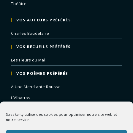
Théâtre
VOS AUTEURS PRÉFÉRÉS
Charles Baudelaire
VOS RECUEILS PRÉFÉRÉS
Les Fleurs du Mal
VOS POÈMES PRÉFÉRÉS
À Une Mendiante Rousse
L’Albatros
Correspondances
Speakerty utilise des cookies pour optimiser notre site web et
Remords Posthume
notre service.
La Mort des Artistes