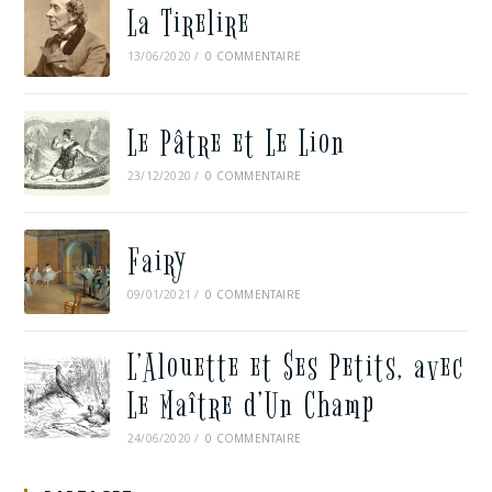
La Tirelire
13/06/2020
/
0 COMMENTAIRE
Le Pâtre et Le Lion
23/12/2020
/
0 COMMENTAIRE
Fairy
09/01/2021
/
0 COMMENTAIRE
L’Alouette et Ses Petits, avec
Le Maître d’Un Champ
24/06/2020
/
0 COMMENTAIRE