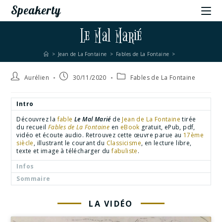
Speakerty
Le Mal Marié
>
Jean de La Fontaine
>
Fables de La Fontaine
>
Aurélien
30/11/2020
Fables de La Fontaine
Intro
Découvrez la
fable
Le Mal Marié
de
Jean de La Fontaine
tirée
du recueil
Fables de La Fontaine
en
eBook
gratuit, ePub, pdf,
vidéo et écoute audio. Retrouvez cette œuvre parue au
17ème
siècle
, illustrant le courant du
Classicisme
, en lecture libre,
texte et image à télécharger du
fabuliste
.
Infos
Sommaire
LA VIDÉO