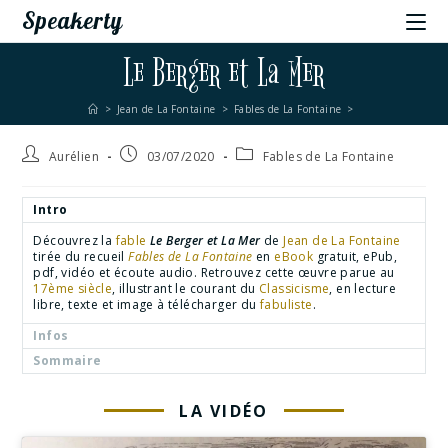
Speakerty
Le Berger et La Mer
>
Jean de La Fontaine
>
Fables de La Fontaine
>
Aurélien
03/07/2020
Fables de La Fontaine
Intro
Découvrez la
fable
Le Berger et La Mer
de
Jean de La Fontaine
tirée du recueil
Fables de La Fontaine
en
eBook
gratuit, ePub,
pdf, vidéo et écoute audio. Retrouvez cette œuvre parue au
17ème siècle
, illustrant le courant du
Classicisme
, en lecture
libre, texte et image à télécharger du
fabuliste
.
Infos
Sommaire
LA VIDÉO