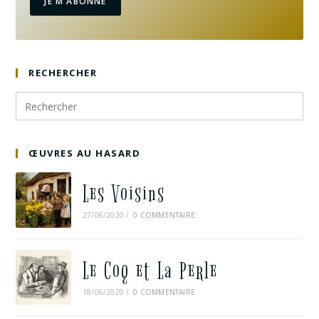
JE M'ABONNE
RECHERCHER
ŒUVRES AU HASARD
Les Voisins
27/06/2020
/
0 COMMENTAIRE
Le Coq et La Perle
18/06/2020
/
0 COMMENTAIRE