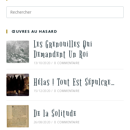
ŒUVRES AU HASARD
Les Grenouilles Qui
Demandent Un Roi
13/10/2020
/
0 COMMENTAIRE
Hélas ! Tout Est Sépulcre…
15/12/2020
/
0 COMMENTAIRE
De la Solitude
26/08/2020
/
0 COMMENTAIRE