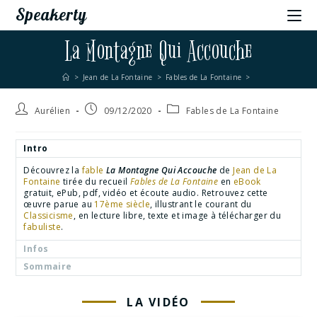
Speakerty
La Montagne Qui Accouche
>
Jean de La Fontaine
>
Fables de La Fontaine
>
Aurélien
09/12/2020
Fables de La Fontaine
Intro
Découvrez la
fable
La Montagne Qui Accouche
de
Jean de La
Fontaine
tirée du recueil
Fables de La Fontaine
en
eBook
gratuit, ePub, pdf, vidéo et écoute audio. Retrouvez cette
œuvre parue au
17ème siècle
, illustrant le courant du
Classicisme
, en lecture libre, texte et image à télécharger du
fabuliste
.
Infos
Sommaire
LA VIDÉO