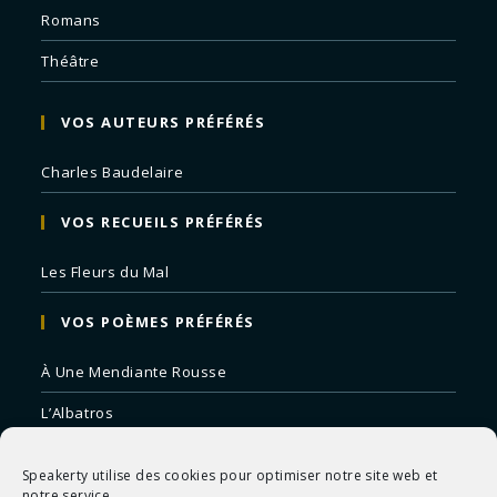
Romans
Théâtre
VOS AUTEURS PRÉFÉRÉS
Charles Baudelaire
VOS RECUEILS PRÉFÉRÉS
Les Fleurs du Mal
VOS POÈMES PRÉFÉRÉS
À Une Mendiante Rousse
L’Albatros
Correspondances
Speakerty utilise des cookies pour optimiser notre site web et
Remords Posthume
notre service.