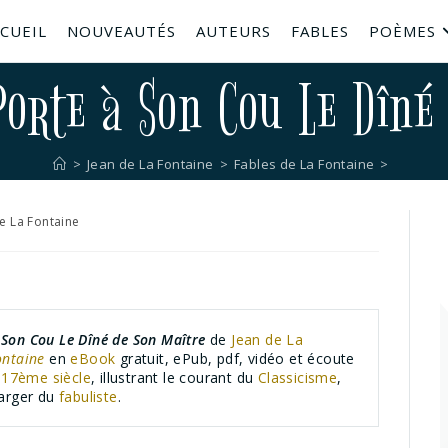
CUEIL
NOUVEAUTÉS
AUTEURS
FABLES
POÈMES
Porte à Son Cou Le Dîné
>
Jean de La Fontaine
>
Fables de La Fontaine
>
e La Fontaine
 Son Cou Le Dîné de Son Maître
de
Jean de La
ontaine
en
eBook
gratuit, ePub, pdf, vidéo et écoute
u
17ème siècle
, illustrant le courant du
Classicisme
,
harger du
fabuliste
.