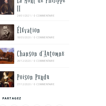
La Mort de Philippe
II
24/01/2021
/
0 COMMENTAIRE
Élévation
18/05/2020
/
0 COMMENTAIRE
Chanson d’Automne
28/12/2020
/
0 COMMENTAIRE
Poison Perdu
27/12/2020
/
0 COMMENTAIRE
PARTAGEZ