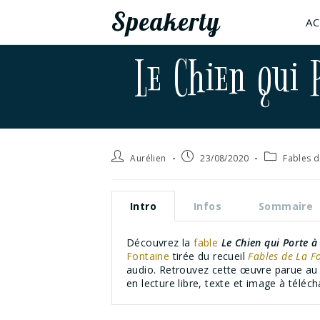
Speakerty
AC
Le Chien qui 
Aurélien
23/08/2020
Fables d
Intro
Infos
Sommaire
Découvrez la
fable
Le Chien qui Porte à
Fontaine
tirée du recueil
Fables de La F
audio. Retrouvez cette œuvre parue a
en lecture libre, texte et image à téléc