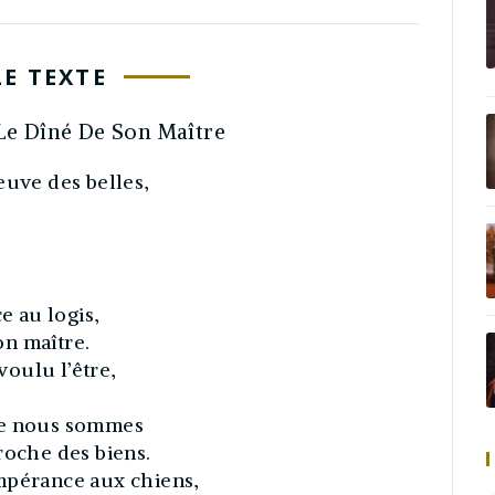
LE TEXTE
Le Dîné De Son Maître
euve des belles,
e au logis,
son maître.
 voulu l’être,
 que nous sommes
roche des biens.
mpérance aux chiens,