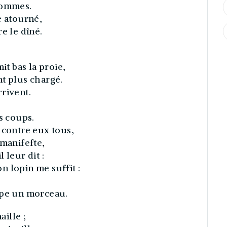
hommes.
e atourné,
e le dîné.
it bas la proie,
t plus chargé.
rivent.
s coups.
 contre eux tous,
manifef‍te,
l leur dit :
 lopin me suffit :
ppe un morceau.
aille ;