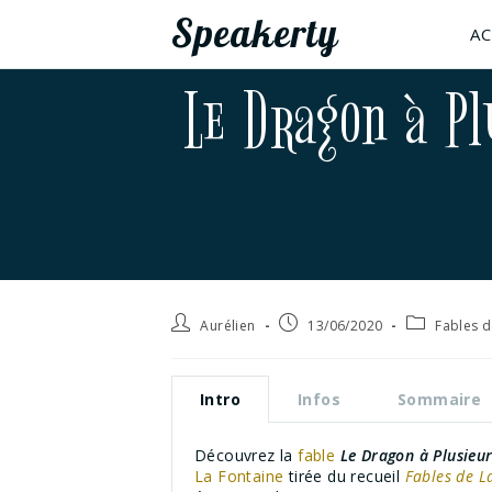
Speakerty
AC
Le Dragon à Pl
Aurélien
13/06/2020
Fables d
Intro
Infos
Sommaire
Découvrez la
fable
Le Dragon à Plusieur
La Fontaine
tirée du recueil
Fables de L