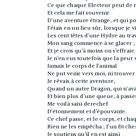
Ce que chaque Electeur peut de 
Et cela me fait souvenir
D’une aventure étrange, et qui po
J’étais en un lieu sûr, lorsque je v
Les cent têtes d’une Hydre au tra
Mon sang commence à se glacer ;
Et je crois qu’à moins on s’effraie.
Je n’en eus toutefois que la peur 
Jamais le corps de l’animal
Ne put venir vers moi, ni trouver
Je rêvais à cette aventure,
Quand un autre Dragon, qui n’ava
Et bien plus d’une queue, à passe
Me voilà saisi derechef
D’étonnement et d’épouvante.
Ce chef passe, et le corps, et cha
Rien ne les empêcha ; l’un fit che
Je soutiens qu’il en est ainsi