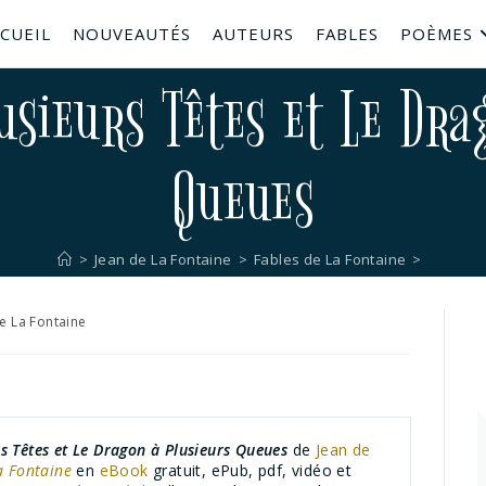
CUEIL
NOUVEAUTÉS
AUTEURS
FABLES
POÈMES
usieurs Têtes et Le Dra
Queues
>
Jean de La Fontaine
>
Fables de La Fontaine
>
e La Fontaine
s Têtes et Le Dragon à Plusieurs Queues
de
Jean de
a Fontaine
en
eBook
gratuit, ePub, pdf, vidéo et