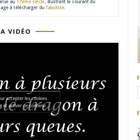
parue au
17ème siècle
, illustrant le courant du
 image à télécharger du
fabuliste
.
LA VIDÉO
our accepter les cookies
g et activer ce contenu