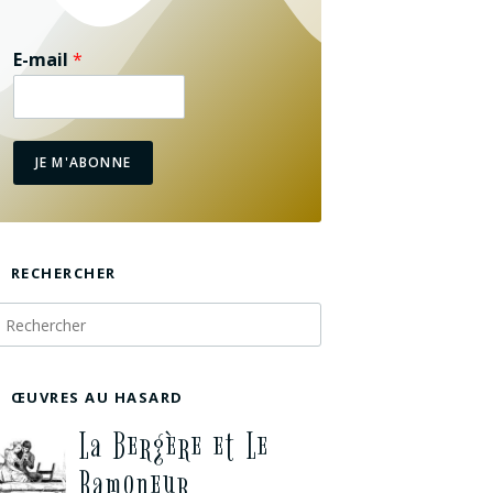
E-mail
*
JE M'ABONNE
RECHERCHER
ŒUVRES AU HASARD
La Bergère et Le
Ramoneur