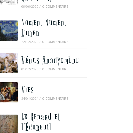
06/06/2020
/
0 COMMENTAIRE
Nomen, Numen,
Lumen
22/12/2020
/
0 COMMENTAIRE
Vénus Anadyomène
01/12/2020
/
0 COMMENTAIRE
Vies
24/01/2021
/
0 COMMENTAIRE
Le Renard et
l’Écureuil