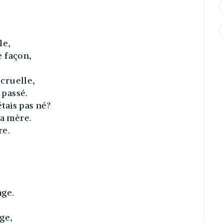
le,
 façon,
 cruelle,
 passé.
étais pas né?
ma mère.
re.
nge.
ge,