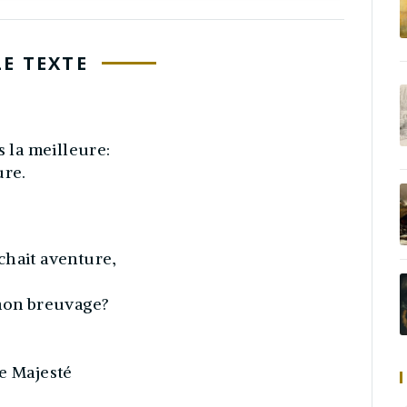
LE TEXTE
s la meilleure:
ure.
chait aventure,
.
 mon breuvage?
re Majesté