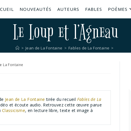
CUEIL
NOUVEAUTÉS
AUTEURS
FABLES
POÈMES
Le Loup et l’Agneau
>
Jean de La Fontaine
>
Fables de La Fontaine
>
e La Fontaine
de
Jean de La Fontaine
tirée du recueil
Fables de La
vidéo et écoute audio. Retrouvez cette œuvre parue
du
Classicisme
, en lecture libre, texte et image à