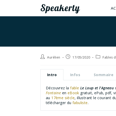
Speakerty
AC
Aurélien
17/05/2020
Fables d
Intro
Infos
Sommaire
Découvrez la
fable
Le Loup et l’Agneau
Fontaine
en
eBook
gratuit, ePub, pdf, 
au
17ème siècle
, illustrant le courant 
télécharger du
fabuliste
.