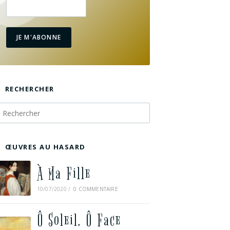
JE M'ABONNE
RECHERCHER
ŒUVRES AU HASARD
À Ma Fille
10/07/2020
/
0 COMMENTAIRE
Ô Soleil, Ô Face