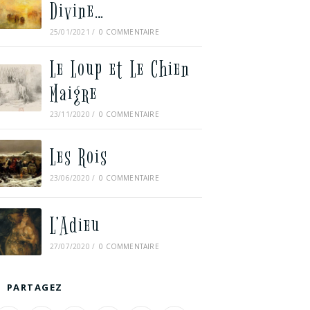
Divine…
25/01/2021
/
0 COMMENTAIRE
Le Loup et Le Chien
Maigre
23/11/2020
/
0 COMMENTAIRE
Les Rois
23/06/2020
/
0 COMMENTAIRE
L’Adieu
27/07/2020
/
0 COMMENTAIRE
PARTAGEZ