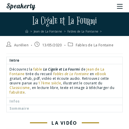
Speakerty
La Cigale et La Fourmi
>
Jean de La Fontaine
>
Fables de La Fontaine
>
Aurélien
13/05/2020
Fables de La Fontaine
Intro
Découvrez la
fable
La Cigale et La Fourmi
de
Jean de La
Fontaine
tirée du recueil
Fables de La Fontaine
en
eBook
gratuit, ePub, pdf, vidéo et écoute audio. Retrouvez cette
œuvre parue au
17ème siècle
, illustrant le courant du
Classicisme
, en lecture libre, texte et image à télécharger du
fabuliste
.
Infos
Sommaire
LA VIDÉO