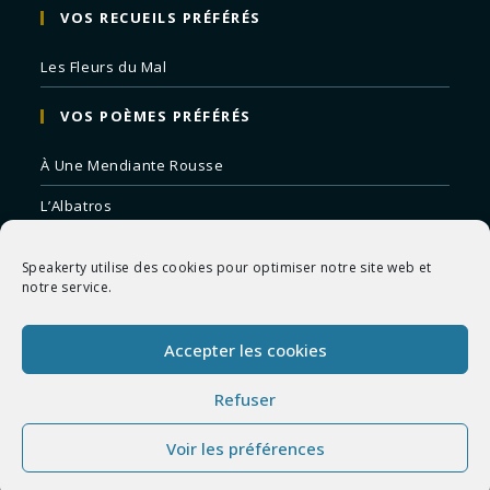
VOS RECUEILS PRÉFÉRÉS
Les Fleurs du Mal
VOS POÈMES PRÉFÉRÉS
À Une Mendiante Rousse
L’Albatros
Correspondances
Speakerty utilise des cookies pour optimiser notre site web et
Remords Posthume
notre service.
La Mort des Artistes
Accepter les cookies
Le Crépuscule du Soir
Refuser
Voir les préférences
Copyright 2026 - Speakerty