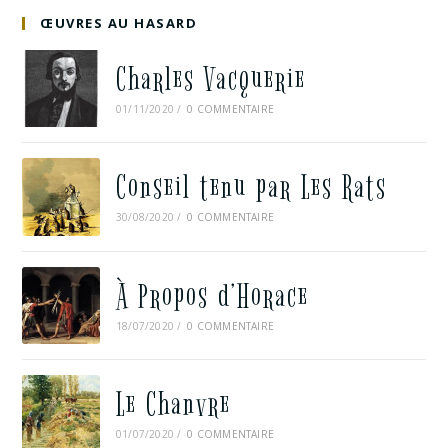
ŒUVRES AU HASARD
Charles Vacquerie
01/11/2020
/
0 COMMENTAIRE
Conseil tenu par Les Rats
30/08/2020
/
0 COMMENTAIRE
À Propos d’Horace
18/07/2020
/
0 COMMENTAIRE
Le Chanvre
01/07/2020
/
0 COMMENTAIRE