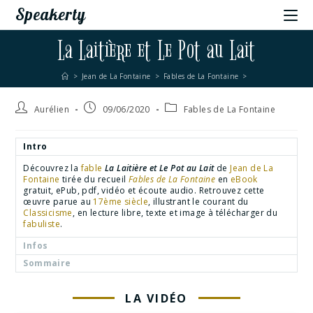
Speakerty
La Laitière et Le Pot au Lait
>
Jean de La Fontaine
>
Fables de La Fontaine
>
Aurélien
09/06/2020
Fables de La Fontaine
Intro
Découvrez la
fable
La Laitière et Le Pot au Lait
de
Jean de La
Fontaine
tirée du recueil
Fables de La Fontaine
en
eBook
gratuit, ePub, pdf, vidéo et écoute audio. Retrouvez cette
œuvre parue au
17ème siècle
, illustrant le courant du
Classicisme
, en lecture libre, texte et image à télécharger du
fabuliste
.
Infos
Sommaire
LA VIDÉO