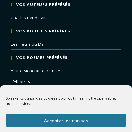
VOS AUTEURS PRÉFÉRÉS
Charles Baudelaire
VOS RECUEILS PRÉFÉRÉS
Les Fleurs du Mal
VOS POÈMES PRÉFÉRÉS
À Une Mendiante Rousse
L’Albatros
Correspondances
Speakerty utilise des cookies pour optimiser notre site web et
Remords Posthume
notre service.
La Mort des Artistes
Accepter les cookies
Le Crépuscule du Soir