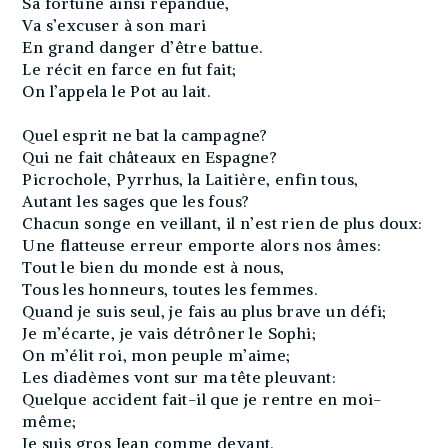
Sa fortune ainsi répandue,
Va s’excuser à son mari
En grand danger d’être battue.
Le récit en farce en fut fait;
On l’appela le Pot au lait.
Quel esprit ne bat la campagne?
Qui ne fait châteaux en Espagne?
Picrochole, Pyrrhus, la Laitière, enfin tous,
Autant les sages que les fous?
Chacun songe en veillant, il n’est rien de plus doux:
Une flatteuse erreur emporte alors nos âmes:
Tout le bien du monde est à nous,
Tous les honneurs, toutes les femmes.
Quand je suis seul, je fais au plus brave un défi;
Je m’écarte, je vais détrôner le Sophi;
On m’élit roi, mon peuple m’aime;
Les diadèmes vont sur ma tête pleuvant:
Quelque accident fait-il que je rentre en moi-
même;
Je suis gros Jean comme devant.