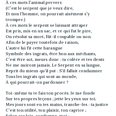
À ces mots l’animal pervers
(C’est le serpent que je veux dire,
Et non l’homme, on pourrait aisément s’y
tromper.)
À ces mots le serpent se laissant attraper
Est pris, mis en un sac, et ce qui fut le pire,
On résolut sa mort, fût-il coupable ou non.
Afin de le payer toutefois de raison,
L’autre lui fit cette harangue
Symbole des ingrats, être bon aux méchants,
C’est être sot, meurs donc : ta colère et tes dents
Ne me nuiront jamais. Le Serpent en sa langue,
Reprit du mieux qu’il put : S’il fallait condamner
Tous les ingrats qui sont au monde,
À qui pourrait-on pardonner ?
Toi-même tu te fais ton procès. Je me fonde
Sur tes propres leçons ; jette les yeux sur toi.
Mes jours sont en tes mains, tranche-les : ta justice
C’est ton utilité, ton plaisir, ton caprice ;
Selon ces lois, condamne-moi :