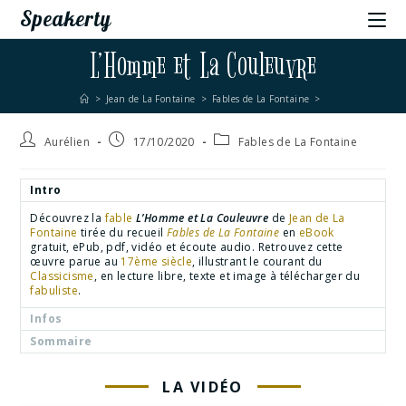
Speakerty
L’Homme et La Couleuvre
>
Jean de La Fontaine
>
Fables de La Fontaine
>
Aurélien
17/10/2020
Fables de La Fontaine
Intro
Découvrez la
fable
L’Homme et La Couleuvre
de
Jean de La
Fontaine
tirée du recueil
Fables de La Fontaine
en
eBook
gratuit, ePub, pdf, vidéo et écoute audio. Retrouvez cette
œuvre parue au
17ème siècle
, illustrant le courant du
Classicisme
, en lecture libre, texte et image à télécharger du
fabuliste
.
Infos
Sommaire
LA VIDÉO