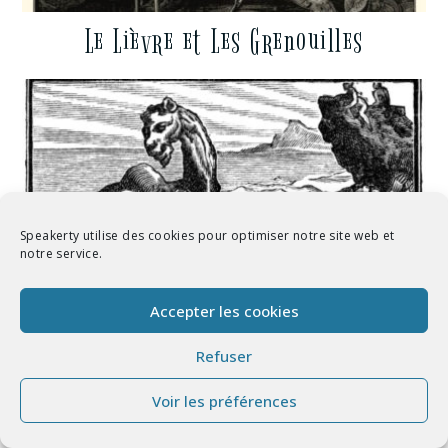
Le Lièvre et Les Grenouilles
Speakerty utilise des cookies pour optimiser notre site web et
notre service.
Accepter les cookies
Refuser
Le Chameau et Les Bâtons Flottants
Voir les préférences