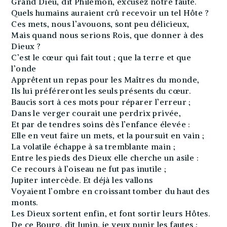
Grand Dieu, dit Philémon, excusez notre faute.
Quels humains auraient crû recevoir un tel Hôte ?
Ces mets, nous l’avouons, sont peu délicieux,
Mais quand nous serions Rois, que donner à des
Dieux ?
C’est le cœur qui fait tout ; que la terre et que
l’onde
Apprêtent un repas pour les Maîtres du monde,
Ils lui préféreront les seuls présents du cœur.
Baucis sort à ces mots pour réparer l’erreur ;
Dans le verger courait une perdrix privée,
Et par de tendres soins dès l’enfance élevée :
Elle en veut faire un mets, et la poursuit en vain ;
La volatile échappe à sa tremblante main ;
Entre les pieds des Dieux elle cherche un asile :
Ce recours à l’oiseau ne fut pas inutile ;
Jupiter intercède. Et déjà les vallons
Voyaient l’ombre en croissant tomber du haut des
monts.
Les Dieux sortent enfin, et font sortir leurs Hôtes.
De ce Bourg, dit Jupin, je veux punir les fautes ;