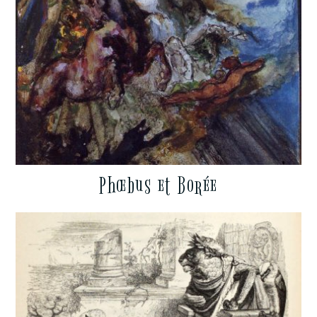
Phœbus et Borée