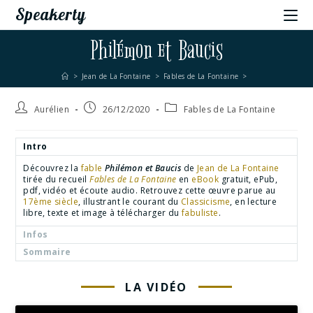
Speakerty
Philémon et Baucis
>
Jean de La Fontaine
>
Fables de La Fontaine
>
Aurélien
26/12/2020
Fables de La Fontaine
Intro
Découvrez la
fable
Philémon et Baucis
de
Jean de La Fontaine
tirée du recueil
Fables de La Fontaine
en
eBook
gratuit, ePub,
pdf, vidéo et écoute audio. Retrouvez cette œuvre parue au
17ème siècle
, illustrant le courant du
Classicisme
, en lecture
libre, texte et image à télécharger du
fabuliste
.
Infos
Sommaire
LA VIDÉO