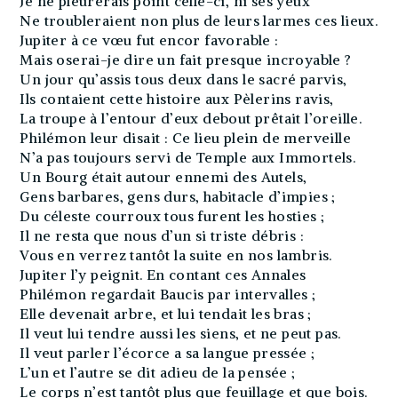
Je ne pleurerais point celle-ci, ni ses yeux
Ne troubleraient non plus de leurs larmes ces lieux.
Jupiter à ce vœu fut encor favorable :
Mais oserai-je dire un fait presque incroyable ?
Un jour qu’assis tous deux dans le sacré parvis,
Ils contaient cette histoire aux Pèlerins ravis,
La troupe à l’entour d’eux debout prêtait l’oreille.
Philémon leur disait : Ce lieu plein de merveille
N’a pas toujours servi de Temple aux Immortels.
Un Bourg était autour ennemi des Autels,
Gens barbares, gens durs, habitacle d’impies ;
Du céleste courroux tous furent les hosties ;
Il ne resta que nous d’un si triste débris :
Vous en verrez tantôt la suite en nos lambris.
Jupiter l’y peignit. En contant ces Annales
Philémon regardait Baucis par intervalles ;
Elle devenait arbre, et lui tendait les bras ;
Il veut lui tendre aussi les siens, et ne peut pas.
Il veut parler l’écorce a sa langue pressée ;
L’un et l’autre se dit adieu de la pensée ;
Le corps n’est tantôt plus que feuillage et que bois.