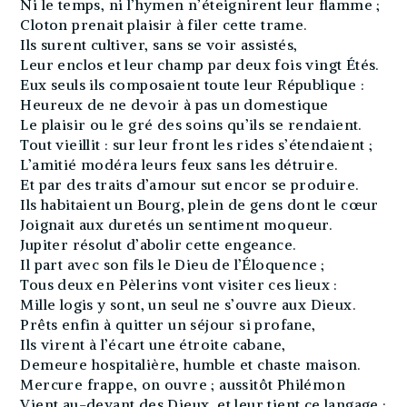
Ni le temps, ni l’hymen n’éteignirent leur flamme ;
Cloton prenait plaisir à filer cette trame.
Ils surent cultiver, sans se voir assistés,
Leur enclos et leur champ par deux fois vingt Étés.
Eux seuls ils composaient toute leur République :
Heureux de ne devoir à pas un domestique
Le plaisir ou le gré des soins qu’ils se rendaient.
Tout vieillit : sur leur front les rides s’étendaient ;
L’amitié modéra leurs feux sans les détruire.
Et par des traits d’amour sut encor se produire.
Ils habitaient un Bourg, plein de gens dont le cœur
Joignait aux duretés un sentiment moqueur.
Jupiter résolut d’abolir cette engeance.
Il part avec son fils le Dieu de l’Éloquence ;
Tous deux en Pèlerins vont visiter ces lieux :
Mille logis y sont, un seul ne s’ouvre aux Dieux.
Prêts enfin à quitter un séjour si profane,
Ils virent à l’écart une étroite cabane,
Demeure hospitalière, humble et chaste maison.
Mercure frappe, on ouvre ; aussitôt Philémon
Vient au-devant des Dieux, et leur tient ce langage :