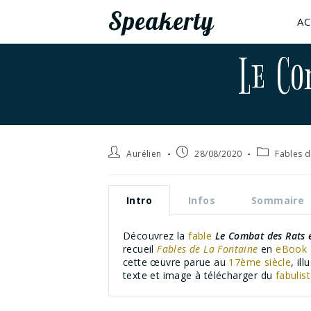
Speakerty
AC
Le Co
Aurélien
28/08/2020
Fables d
Intro
Infos
Sommaire
Découvrez la
fable
Le Combat des Rats e
recueil
Fables de La Fontaine
en
eBook
cette œuvre parue au
17ème siècle
, il
texte et image à télécharger du
fabulis