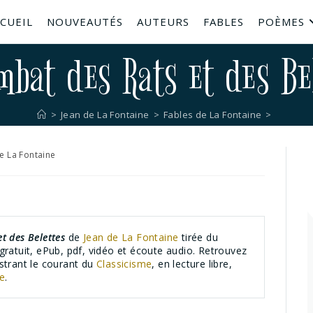
CUEIL
NOUVEAUTÉS
AUTEURS
FABLES
POÈMES
mbat des Rats et des Be
>
Jean de La Fontaine
>
Fables de La Fontaine
>
e La Fontaine
t des Belettes
de
Jean de La Fontaine
tirée du
gratuit, ePub, pdf, vidéo et écoute audio. Retrouvez
lustrant le courant du
Classicisme
, en lecture libre,
te
.