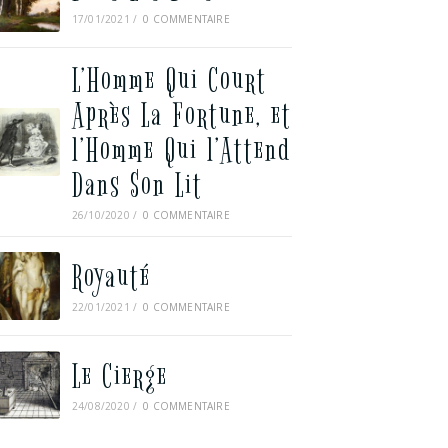
17/01/2021
/
0 COMMENTAIRE
L’Homme Qui Court
Après La Fortune, et
l’Homme Qui l’Attend
Dans Son Lit
26/10/2020
/
0 COMMENTAIRE
Royauté
22/01/2021
/
0 COMMENTAIRE
Le Cierge
24/08/2020
/
0 COMMENTAIRE