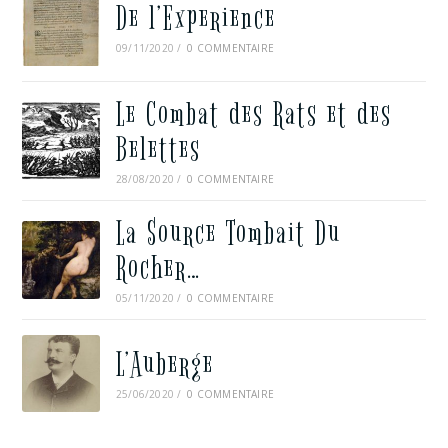
De l’Experience
09/11/2020
/
0 COMMENTAIRE
Le Combat des Rats et des
Belettes
28/08/2020
/
0 COMMENTAIRE
La Source Tombait Du
Rocher…
05/11/2020
/
0 COMMENTAIRE
L’Auberge
25/06/2020
/
0 COMMENTAIRE