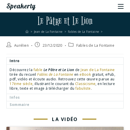
Speakerty
Le Pâtre et Le Lion
>
Jean de La Fontaine
>
Fables de La Fontaine
>
Aurélien
23/12/2020
Fables de La Fontaine
Intro
Découvrez la
fable
Le Pâtre et Le Lion
de
Jean de La Fontaine
tirée du recueil
Fables de La Fontaine
en
eBook
gratuit, ePub,
pdf, vidéo et écoute audio. Retrouvez cette œuvre parue au
17ème siècle
, illustrant le courant du
Classicisme
, en lecture
libre, texte et image à télécharger du
fabuliste
.
Infos
Sommaire
LA VIDÉO