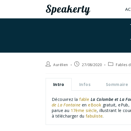
Speakerty
AC
Aurélien
27/08/2020
Fables d
Intro
Infos
Sommaire
Découvrez la
fable
La Colombe et La Fo
de La Fontaine
en
eBook
gratuit, ePub,
parue au
17ème siècle
, illustrant le co
à télécharger du
fabuliste
.