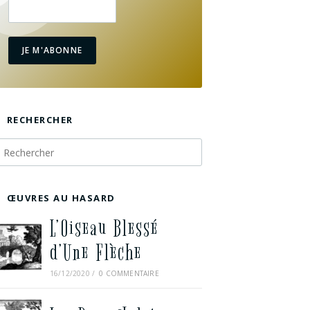
JE M'ABONNE
RECHERCHER
ŒUVRES AU HASARD
L’Oiseau Blessé
d’Une Flèche
16/12/2020
/
0 COMMENTAIRE