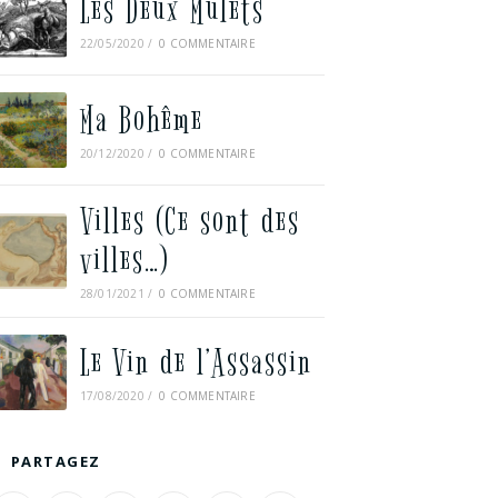
Les Deux Mulets
22/05/2020
/
0 COMMENTAIRE
Ma Bohême
20/12/2020
/
0 COMMENTAIRE
Villes (Ce sont des
villes…)
28/01/2021
/
0 COMMENTAIRE
Le Vin de l’Assassin
17/08/2020
/
0 COMMENTAIRE
PARTAGEZ