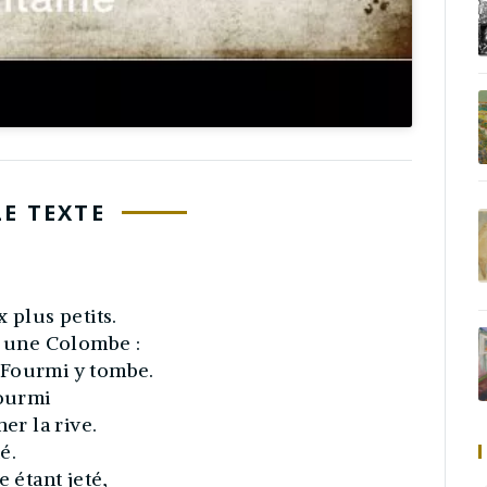
LE TEXTE
 plus petits.
t une Colombe :
 Fourmi y tombe.
Fourmi
er la rive.
é.
 étant jeté,