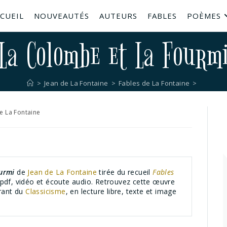
CUEIL
NOUVEAUTÉS
AUTEURS
FABLES
POÈMES
La Colombe et La Fourm
>
Jean de La Fontaine
>
Fables de La Fontaine
>
e La Fontaine
urmi
de
Jean de La Fontaine
tirée du recueil
Fables
 pdf, vidéo et écoute audio. Retrouvez cette œuvre
urant du
Classicisme
, en lecture libre, texte et image