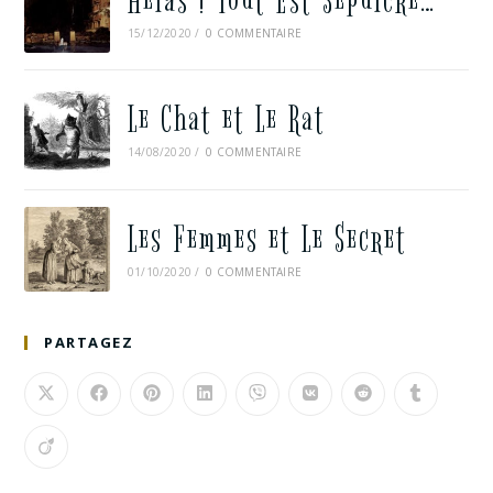
Hélas ! Tout Est Sépulcre…
15/12/2020
/
0 COMMENTAIRE
Le Chat et Le Rat
14/08/2020
/
0 COMMENTAIRE
Les Femmes et Le Secret
01/10/2020
/
0 COMMENTAIRE
PARTAGEZ