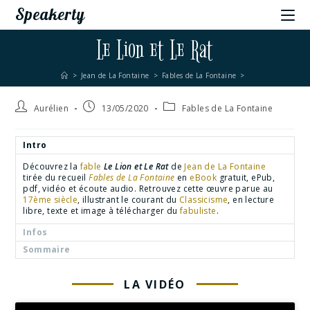
Speakerty
Le Lion et Le Rat
>
Jean de La Fontaine
>
Fables de La Fontaine
>
Aurélien
13/05/2020
Fables de La Fontaine
Intro
Découvrez la
fable
Le Lion et Le Rat
de
Jean de La Fontaine
tirée du recueil
Fables de La Fontaine
en
eBook
gratuit, ePub,
pdf, vidéo et écoute audio. Retrouvez cette œuvre parue au
17ème siècle
, illustrant le courant du
Classicisme
, en lecture
libre, texte et image à télécharger du
fabuliste
.
Infos
Sommaire
LA VIDÉO