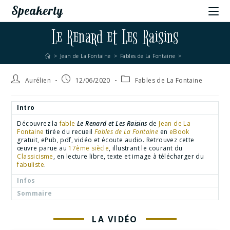
Speakerty
Le Renard et Les Raisins
>
Jean de La Fontaine
>
Fables de La Fontaine
>
Aurélien
12/06/2020
Fables de La Fontaine
Intro
Découvrez la
fable
Le Renard et Les Raisins
de
Jean de La
Fontaine
tirée du recueil
Fables de La Fontaine
en
eBook
gratuit, ePub, pdf, vidéo et écoute audio. Retrouvez cette
œuvre parue au
17ème siècle
, illustrant le courant du
Classicisme
, en lecture libre, texte et image à télécharger du
fabuliste
.
Infos
Sommaire
LA VIDÉO