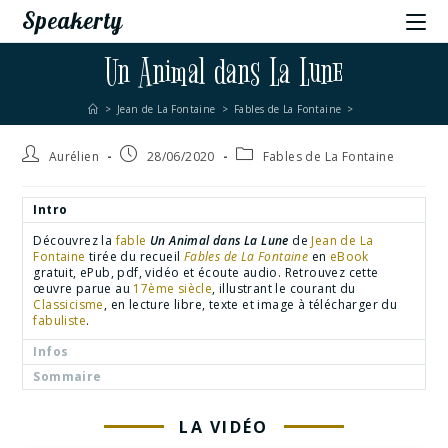
Speakerty
Un Animal dans La Lune
>
Jean de La Fontaine
>
Fables de La Fontaine
>
Aurélien
28/06/2020
Fables de La Fontaine
Intro
Découvrez la
fable
Un Animal dans La Lune
de
Jean de La
Fontaine
tirée du recueil
Fables de La Fontaine
en
eBook
gratuit, ePub, pdf, vidéo et écoute audio. Retrouvez cette
œuvre parue au
17ème siècle
, illustrant le courant du
Classicisme
, en lecture libre, texte et image à télécharger du
fabuliste
.
Infos
Sommaire
LA VIDÉO