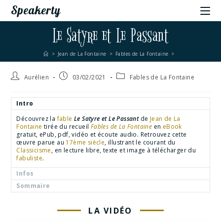
Speakerty
Le Satyre et Le Passant
>
Jean de La Fontaine
>
Fables de La Fontaine
>
Aurélien
03/02/2021
Fables de La Fontaine
Intro
Découvrez la
fable
Le Satyre et Le Passant
de
Jean de La
Fontaine
tirée du recueil
Fables de La Fontaine
en
eBook
gratuit, ePub, pdf, vidéo et écoute audio. Retrouvez cette
œuvre parue au
17ème siècle
, illustrant le courant du
Classicisme
, en lecture libre, texte et image à télécharger du
fabuliste
.
Infos
Sommaire
LA VIDÉO