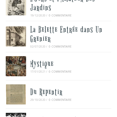
Jardins
19/12/2020
/
0 COMMENTAIRE
La Belette Entrée dans Un
Grenier
02/07/2020
/
0 COMMENTAIRE
Mystique
17/01/2021
/
0 COMMENTAIRE
Du Repentir
29/10/2020
/
0 COMMENTAIRE