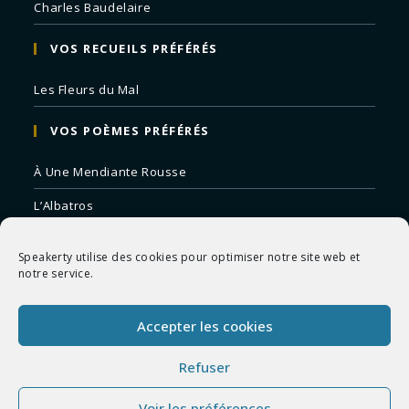
Charles Baudelaire
VOS RECUEILS PRÉFÉRÉS
Les Fleurs du Mal
VOS POÈMES PRÉFÉRÉS
À Une Mendiante Rousse
L’Albatros
Correspondances
Speakerty utilise des cookies pour optimiser notre site web et
Remords Posthume
notre service.
La Mort des Artistes
Accepter les cookies
Le Crépuscule du Soir
Refuser
Voir les préférences