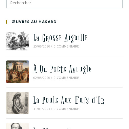
ŒUVRES AU HASARD
La Grosse Aiguille
25/06/2020
/
0 COMMENTAIRE
À Un Poëte Aveugle
02/08/2020
/
0 COMMENTAIRE
La Poule Aux Œufs d’Or
11/01/2021
/
0 COMMENTAIRE