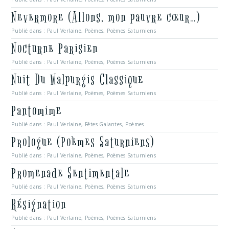
Nevermore (Allons, mon pauvre cœur…)
Publié dans :
Paul Verlaine
,
Poèmes
,
Poèmes Saturniens
Nocturne Parisien
Publié dans :
Paul Verlaine
,
Poèmes
,
Poèmes Saturniens
Nuit Du Walpurgis Classique
Publié dans :
Paul Verlaine
,
Poèmes
,
Poèmes Saturniens
Pantomime
Publié dans :
Paul Verlaine
,
Fêtes Galantes
,
Poèmes
Prologue (Poèmes Saturniens)
Publié dans :
Paul Verlaine
,
Poèmes
,
Poèmes Saturniens
Promenade Sentimentale
Publié dans :
Paul Verlaine
,
Poèmes
,
Poèmes Saturniens
Résignation
Publié dans :
Paul Verlaine
,
Poèmes
,
Poèmes Saturniens