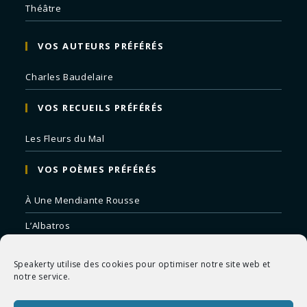
Théâtre
VOS AUTEURS PRÉFÉRÉS
Charles Baudelaire
VOS RECUEILS PRÉFÉRÉS
Les Fleurs du Mal
VOS POÈMES PRÉFÉRÉS
À Une Mendiante Rousse
L’Albatros
Correspondances
Speakerty utilise des cookies pour optimiser notre site web et
Remords Posthume
notre service.
La Mort des Artistes