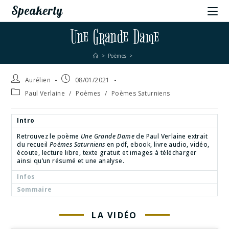
Speakerty
Une Grande Dame
>
Poèmes
>
Aurélien
08/01/2021
Paul Verlaine
/
Poèmes
/
Poèmes Saturniens
Intro
Retrouvez le poème
Une Grande Dame
de Paul Verlaine extrait
du recueil
Poèmes Saturniens
en pdf, ebook, livre audio, vidéo,
écoute, lecture libre, texte gratuit et images à télécharger
ainsi qu’un résumé et une analyse.
Infos
Sommaire
LA VIDÉO