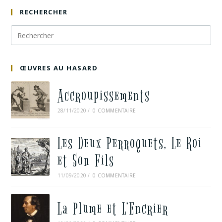
RECHERCHER
ŒUVRES AU HASARD
Accroupissements
28/11/2020
/
0 COMMENTAIRE
Les Deux Perroquets, Le Roi
et Son Fils
11/09/2020
/
0 COMMENTAIRE
La Plume et L’Encrier