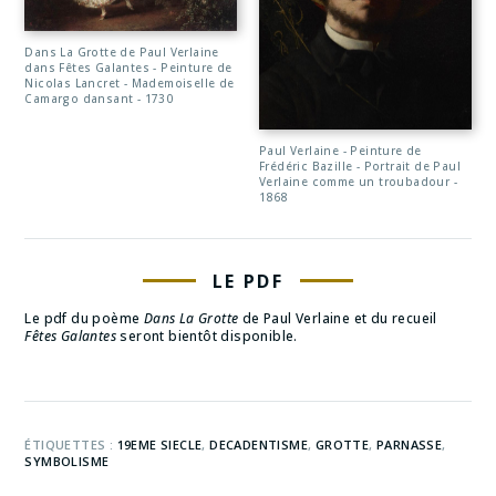
Dans La Grotte de Paul Verlaine
dans Fêtes Galantes - Peinture de
Nicolas Lancret - Mademoiselle de
Camargo dansant - 1730
Paul Verlaine - Peinture de
Frédéric Bazille - Portrait de Paul
Verlaine comme un troubadour -
1868
LE PDF
Le pdf du poème
Dans La Grotte
de Paul Verlaine et du recueil
Fêtes Galantes
seront bientôt disponible.
ÉTIQUETTES :
19EME SIECLE
,
DECADENTISME
,
GROTTE
,
PARNASSE
,
SYMBOLISME