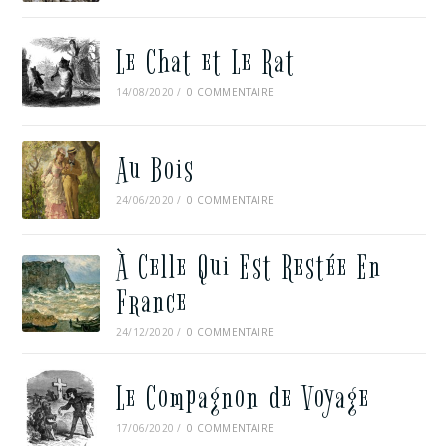
Le Chat et Le Rat
14/08/2020
/
0 COMMENTAIRE
Au Bois
24/06/2020
/
0 COMMENTAIRE
À Celle Qui Est Restée En
France
24/12/2020
/
0 COMMENTAIRE
Le Compagnon de Voyage
17/06/2020
/
0 COMMENTAIRE