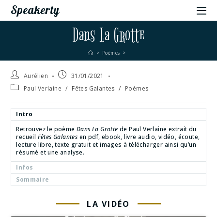
Speakerty
Dans La Grotte
>
Poèmes
>
Aurélien
31/01/2021
Paul Verlaine
/
Fêtes Galantes
/
Poèmes
Intro
Retrouvez le poème
Dans La Grotte
de Paul Verlaine extrait du
recueil
Fêtes Galantes
en pdf, ebook, livre audio, vidéo, écoute,
lecture libre, texte gratuit et images à télécharger ainsi qu’un
résumé et une analyse.
Infos
Sommaire
LA VIDÉO