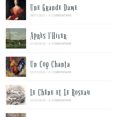
Une Grande Dame
08/01/2021
/
0 COMMENTAIRE
Après l’Hiver
07/09/2020
/
0 COMMENTAIRE
Un Coq Chanta
03/07/2020
/
0 COMMENTAIRE
Le Chêne et Le Roseau
22/05/2020
/
0 COMMENTAIRE