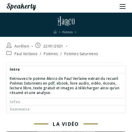
Speakerty
Marco
>
Poèmes
>
Aurélien
22/01/2021
Paul Verlaine
/
Poèmes
/
Poèmes Saturniens
Intro
Retrouvez le poème
Marco
de Paul Verlaine extrait du recueil
Poèmes Saturniens
en pdf, ebook, livre audio, vidéo, écoute,
lecture libre, texte gratuit et images à télécharger ainsi qu’un
résumé et une analyse.
Infos
Sommaire
LA VIDÉO