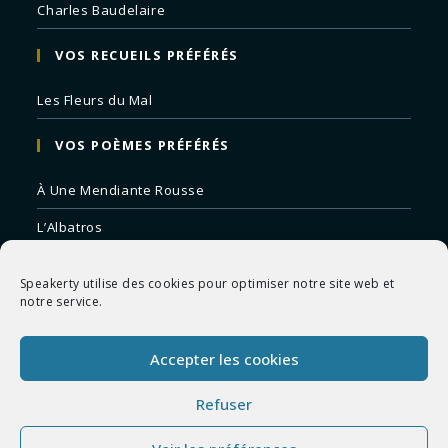
Charles Baudelaire
VOS RECUEILS PRÉFÉRÉS
Les Fleurs du Mal
VOS POÈMES PRÉFÉRÉS
À Une Mendiante Rousse
L’Albatros
Correspondances
Speakerty utilise des cookies pour optimiser notre site web et
Remords Posthume
notre service.
La Mort des Artistes
Accepter les cookies
Le Crépuscule du Soir
Refuser