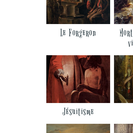
Le Forgeron
Mort
v
Jésuitisme