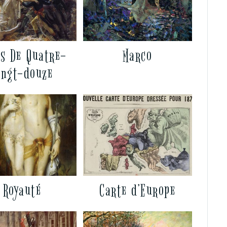
s De Quatre-
Marco
ingt-douze
Royauté
Carte d’Europe