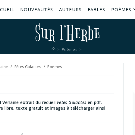
CUEIL
NOUVEAUTÉS
AUTEURS
FABLES
POÈMES
Sur l’Herbe
>
Poèmes
>
laine
/
Fêtes Galantes
/
Poèmes
 Verlaine extrait du recueil
Fêtes Galantes
en pdf,
re libre, texte gratuit et images à télécharger ainsi