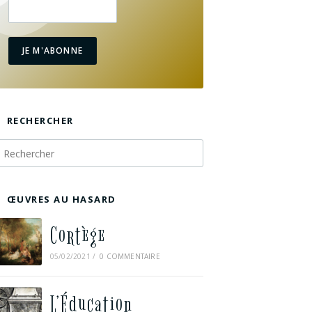
JE M'ABONNE
RECHERCHER
ŒUVRES AU HASARD
Cortège
05/02/2021
/
0 COMMENTAIRE
L’Éducation