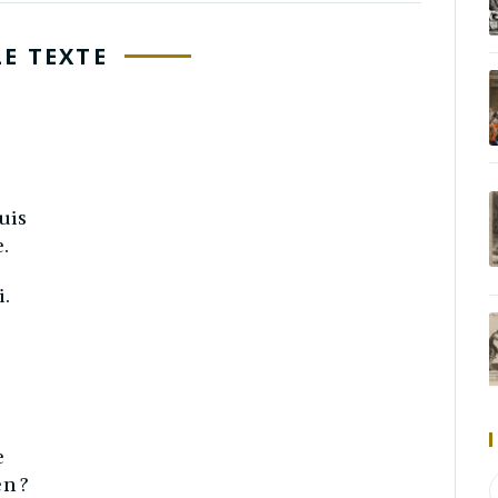
LE TEXTE
uis
.
i.
e
en ?