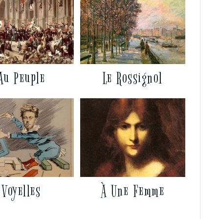
Au Peuple
Le Rossignol
Voyelles
À Une Femme