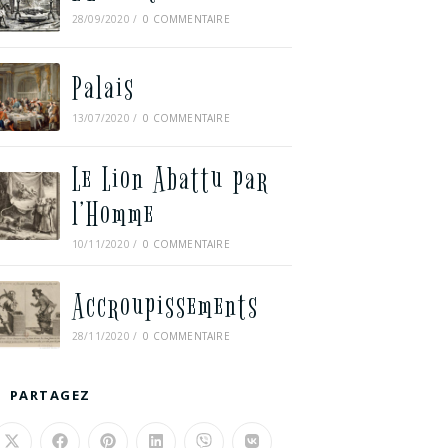
28/09/2020
/
0 COMMENTAIRE
Palais
13/07/2020
/
0 COMMENTAIRE
Le Lion Abattu par
l’Homme
10/11/2020
/
0 COMMENTAIRE
Accroupissements
28/11/2020
/
0 COMMENTAIRE
PARTAGEZ