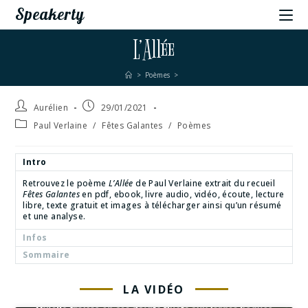
Speakerty
L’Allée
>
Poèmes
>
Aurélien
29/01/2021
Paul Verlaine
/
Fêtes Galantes
/
Poèmes
Intro
Retrouvez le poème
L’Allée
de Paul Verlaine extrait du recueil
Fêtes Galantes
en pdf, ebook, livre audio, vidéo, écoute, lecture
libre, texte gratuit et images à télécharger ainsi qu’un résumé
et une analyse.
Infos
Sommaire
LA VIDÉO