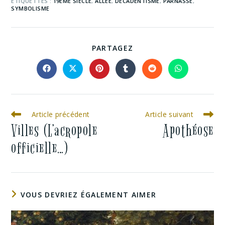
ÉTIQUETTES :
19EME SIECLE
,
ALLEE
,
DECADENTISME
,
PARNASSE
,
SYMBOLISME
PARTAGEZ
Article précédent
Article suivant
Villes (L’acropole
Apothéose
officielle…)
VOUS DEVRIEZ ÉGALEMENT AIMER