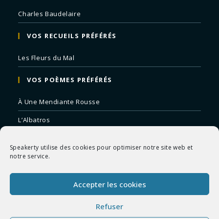
Charles Baudelaire
VOS RECUEILS PRÉFÉRÉS
Les Fleurs du Mal
VOS POÈMES PRÉFÉRÉS
À Une Mendiante Rousse
L’Albatros
Correspondances
Speakerty utilise des cookies pour optimiser notre site web et
Remords Posthume
notre service.
La Mort des Artistes
Accepter les cookies
Le Crépuscule du Soir
Refuser