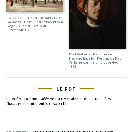
L’Allée de Paul Verlaine dans Fêtes
Galantes - Peinture de Vincent van
Gogh - Allée au jardin du
Luxembourg - 1886
Paul Verlaine - Peinture de
Frédéric Bazille - Portrait de Paul
Verlaine comme un troubadour -
1868
LE PDF
Le pdf du poème
L’Allée
de Paul Verlaine et du recueil
Fêtes
Galantes
seront bientôt disponible.